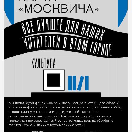
Мы используем файлы Сookie и метрические системы для сбора и
Уведомление 
анализа информации о производительности и использовании сайта,
а также для улучшения и индивидуальной настройки
предоставления информации. Нажимая кнопку «Принять» или
продолжая пользоваться сайтом, вы соглашаетесь на обработку
файлов Cookie и данных метрических систем.