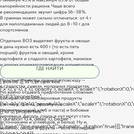
Минимум 45% и максимум 65% от общей
калорийности рациона. Чаще всего
в рекомендациях звучит цифра 56–58%.
В граммах может сильно отличаться: от 4 г
для малоподвижных людей до 8–10 г для
спортсменов.
Отдельно ВОЗ выделяет фрукты и овощи:
в день нужно есть 400 г (то есть пять
порций) фруктов и овощей, кроме
картофеля и сладкого картофеля, маниоки
и других крахмалсодержащих корнеплодов.
ГДЕ НАЙТИ
Простые углеводы прячутся повсюду —
{"points":[{"id":1,"properties":
в сладостях, снеках, молочных продуктах.
{"x":0,"y":0,"z":0,"opacity":1,"scaleX":1,"scaleY":1,"rotationX":0,
Но важно отдавать предпочтения сложным.
{"id":3,"properties":
Выбирайте цельнозерновые продукты
(овсянка, гречка, рис, ячмень,
{"x":-3,"y":3,"z":0,"opacity":1,"scaleX":1,"scaleY":1,"rotationX":0
цельнозерновый хлеб и паста) и бобовые
[{"id":2,"properties":
(чечевица, фасоль, горох и нут могут стать
{"duration":0.4,"delay":0,"bezier":
источниками и углеводов, и белка). Ну и,
[],"ease":"Sine.easeInOut","automatic_duration":true}}],"tran
конечно, овощи и фрукты — хотя последние