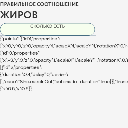
ПРАВИЛЬНОЕ СООТНОШЕНИЕ
ЖИРОВ
СКОЛЬКО ЕСТЬ
{"points":[{"id":1,"properties":
{"x":0,"y":0,"z":0,"opacity":1,"scaleX":1,"scaleY":1,"rotationX":0,
{"id":3,"properties":
{"x":-3,"y":3,"z":0,"opacity":1,"scaleX":1,"scaleY":1,"rotationX":0
[{"id":2,"properties":
{"duration":0.4,"delay":0,"bezier":
[],"ease":"Sine.easeInOut","automatic_duration":true}}],"tran
{"x":0.5,"y":0.5}}