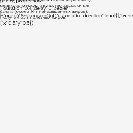
[{"id":2,"properties":
оливкового масла в качестве заправки для
{"duration":0.4,"delay":0,"bezier":
салата (около 14 г ненасыщенных жиров).
[],"ease":"Sine.easeInOut","automatic_duration":true}}],"tran
Получим 63 г полезных жиров.
{"x":0.5,"y":0.5}}