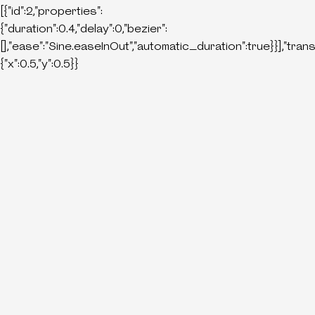
[{"id":2,"properties":
{"duration":0.4,"delay":0,"bezier":
[],"ease":"Sine.easeInOut","automatic_duration":true}}],"tran
{"x":0.5,"y":0.5}}