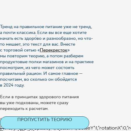
Тренд на правильное питание уже не тренд,
а почти классика. Если вы все еще хотите
начать есть здоро́во и разнообразно, но что-
то мешает, это текст для вас. Вместе
с торговой сетью «
Перекресток
»
мы повторим теорию, а потом разберем
продуктовые полки магазинов и на практике
посмотрим, из чего может состоять
правильный рацион. И самое главное —
посчитаем, во сколько он обойдется
в 2024 году.
Если в принципах здорового питания
вы уже подкованы, можете сразу
переходить к расчетам.
ПРОПУСТИТЬ ТЕОРИЮ
{"points":[{"id":4,"properties":
{"x":0,"y":0,"z":0,"opacity":1,"scaleX":1,"scaleY":1,"rotationX":0,