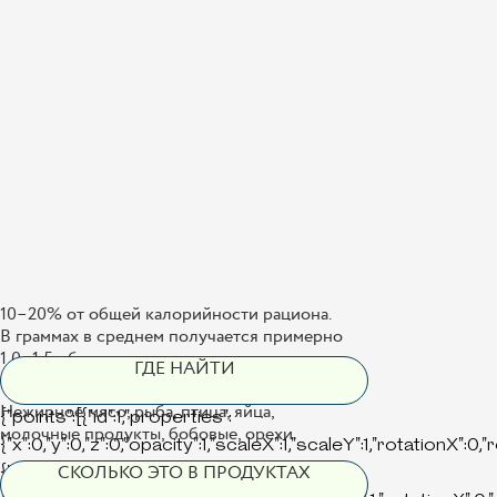
10–20% от общей калорийности рациона.
В граммах в среднем получается примерно
1,0–1,5 г белка на килограмм массы тела.
ГДЕ НАЙТИ
Нежирное мясо, рыба, птица, яйца,
{"points":[{"id":1,"properties":
молочные продукты, бобовые, орехи.
{"x":0,"y":0,"z":0,"opacity":1,"scaleX":1,"scaleY":1,"rotationX":0,
СКОЛЬКО ЭТО В ПРОДУКТАХ
{"id":3,"properties":