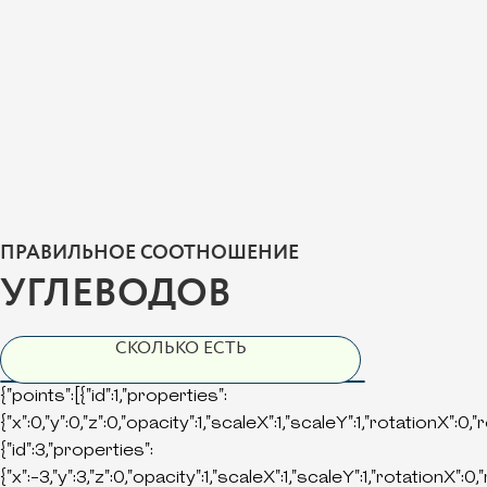
ПРАВИЛЬНОЕ СООТНОШЕНИЕ
УГЛЕВОДОВ
СКОЛЬКО ЕСТЬ
{"points":[{"id":1,"properties":
{"x":0,"y":0,"z":0,"opacity":1,"scaleX":1,"scaleY":1,"rotationX":0,
{"id":3,"properties":
{"x":-3,"y":3,"z":0,"opacity":1,"scaleX":1,"scaleY":1,"rotationX":0