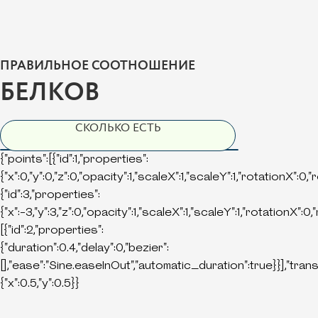
ПРАВИЛЬНОЕ СООТНОШЕНИЕ
БЕЛКОВ
СКОЛЬКО ЕСТЬ
{"points":[{"id":1,"properties":
{"x":0,"y":0,"z":0,"opacity":1,"scaleX":1,"scaleY":1,"rotationX":0,
{"id":3,"properties":
{"x":-3,"y":3,"z":0,"opacity":1,"scaleX":1,"scaleY":1,"rotationX":0
[{"id":2,"properties":
{"duration":0.4,"delay":0,"bezier":
[],"ease":"Sine.easeInOut","automatic_duration":true}}],"tran
{"x":0.5,"y":0.5}}