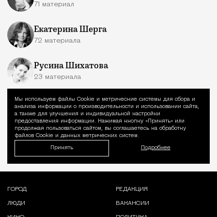
71 материал
Екатерина Шерга
72 материала
Русина Шихатова
23 материала
Сергей Шпаковский
Мы используем файлы Сookie и метрические системы для сбора и
Уведомление 
анализа информации о производительности и использовании сайта,
20 материалов
а также для улучшения и индивидуальной настройки
предоставления информации. Нажимая кнопку «Принять» или
продолжая пользоваться сайтом, вы соглашаетесь на обработку
файлов Cookie и данных метрических систем.
Принять
Подробнее
ГОРОД
РЕДАКЦИЯ
ЛЮДИ
ВАКАНСИИ