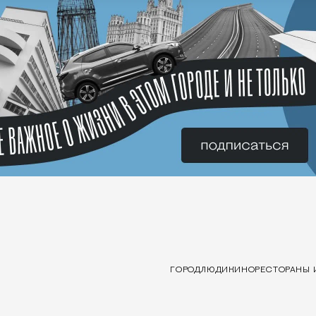
ГОРОД
ЛЮДИ
КИНО
РЕСТОРАНЫ 