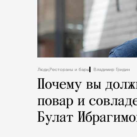
Люди,
Рестораны и бары
Владимир Гридин
Почему вы долж
повар и совлад
Булат Ибрагимо