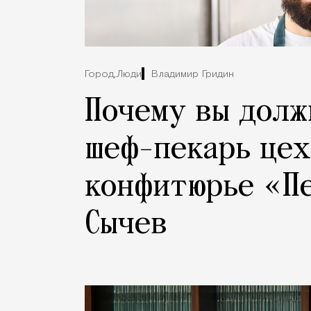
Город,
Люди
Владимир Гридин
Почему вы долж
шеф-пекарь цех
конфитюрье «П
Сычев