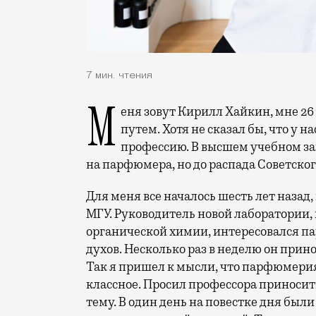
7 мин. чтения
Меня зовут Кирилл Хайкин, мне 26 лет. К работе парфюмера я пришел необычным
путем. Хотя не сказал бы, что у н
профессию. В высшем учебном з
на парфюмера, но до распада Советског
Для меня все началось шесть лет назад
МГУ. Руководитель новой лаборатории, 
органической химии, интересовался 
духов. Несколько раз в неделю он прин
Так я пришел к мысли, что парфюмерия
классное. Просил профессора приносит
тему. В один день на повестке дня были