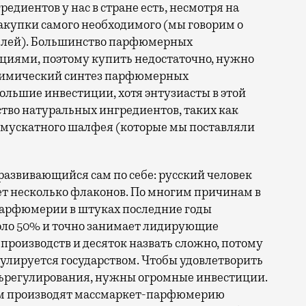
редиентов у нас в стране есть, несмотря на
акупки самого необходимого (мы говорим о
ублей). Большинство парфюмерных
кциями, поэтому купить недостаточно, нужно
, химический синтез парфюмерных
ольшие инвестиции, хотя энтузиасты в этой
тво натуральных ингредиентов, таких как
 мускатного шалфея (которые мы поставляли
развивающийся сам по себе: русский человек
т несколько флаконов. По многим причинам в
парфюмерии в штуках последние годы
коло 50% и точно занимает лидирующие
роизводств и десяток назвать сложно, потому
гулируется государством. Чтобы удовлетворить
ольрегулирования, нужны огромные инвестиции.
ом производят массмаркет-парфюмерию