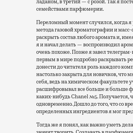
ладаном, в третий — с розой. Так я по
семействами парфюмерии.
Переломный момент случился, когда я
метода газовой хроматографии и масс
раскрыть состав любого аромата и, име
я и начал делать — воспроизводил аром
очень похоже. Позже я завел телеграм
первым в мире подробно раскрывать ре
донести до читателя роль каждого ком
настолько закрыта для новичков, что м
себя, ведь на химическом факультете 
расшифровывал все больше и больше ф
каких-нибудь Chanel №5. Получается, чт
одновременно. Дошло до того, что со 
определенных ингредиентов я мог пре
Тогда же я понял, как важно уметь дел
значит творить. Создавать в парфюмер