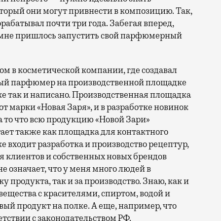
торый они могут привнести в композицию. Так,
орабатывал почти три года. Забегая вперед,
, мне пришлось запустить свой парфюмерный
ом в косметической компании, где создавал
ный парфюмер на производственной площадке
ке так и написано. Производственная площадка
от марки «Новая Заря», и в разработке новинок
на то что всю продукцию «Новой Зари»
тает также как площадка для контактного
же входит разработка и производство рецептур,
 клиентов и собственных новых брендов
 означает, что у меня много людей в
у продукта, так и за производство. Знаю, как и
ещества с красителями, спиртом, водой и
ый продукт на полке. А еще, например, что
етствии с законодательством РФ.