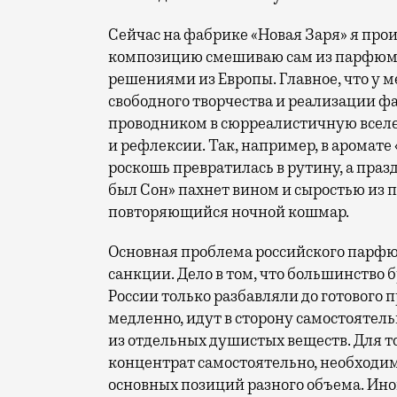
Сейчас на фабрике «Новая Заря» я про
композицию смешиваю сам из парфюме
решениями из Европы. Главное, что у ме
свободного творчества и реализации ф
проводником в сюрреалистичную всел
и рефлексии. Так, например, в аромате 
роскошь превратилась в рутину, а празд
был Сон» пахнет вином и сыростью из п
повторяющийся ночной кошмар.
Основная проблема российского парфю
санкции. Дело в том, что большинство б
России только разбавляли до готового п
медленно, идут в сторону самостояте
из отдельных душистых веществ. Для 
концентрат самостоятельно, необходим
основных позиций разного объема. Иног