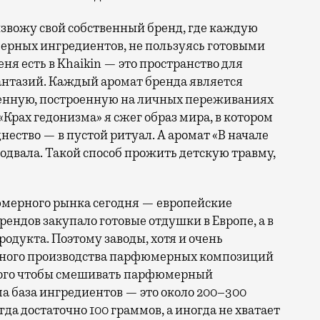
извожу свой собственный бренд, где каждую
рных ингредиентов, не пользуясь готовыми
ня есть в Khaikin — это пространство для
антазий. Каждый аромат бренда является
енную, построенную на личных переживаниях
«Крах гедонизма» я сжег образ мира, в котором
нество — в пустой ритуал. А аромат «В начале
одвала. Такой способ прожить детскую травму,
мерного рынка сегодня — европейские
рендов закупало готовые отдушки в Европе, а в
родукта. Поэтому заводы, хотя и очень
льного производства парфюмерных композиций
того чтобы смешивать парфюмерный
а база ингредиентов — это около 200–300
да достаточно 100 граммов, а иногда не хватает