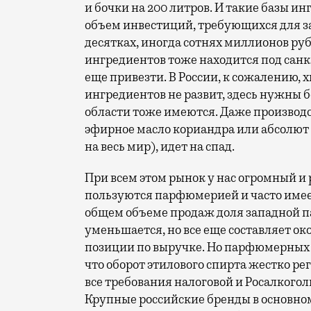
и бочки на 200 литров. И такие базы инг
объем инвестиций, требующихся для з
десятках, иногда сотнях миллионов р
ингредиентов тоже находится под сан
еще привезти. В России, к сожалению
ингредиентов не развит, здесь нужны б
области тоже имеются. Даже производс
эфирное масло кориандра или абсолют
на весь мир), идет на спад.
При всем этом рынок у нас огромный и 
пользуются парфюмерией и часто имее
общем объеме продаж доля западной 
уменьшается, но все еще составляет о
позиции по выручке. Но парфюмерных п
что оборот этилового спирта жестко ре
все требования налоговой и Росалког
Крупные российские бренды в основн