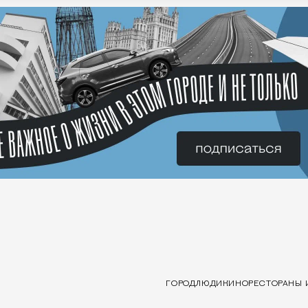
ГОРОД
ЛЮДИ
КИНО
РЕСТОРАНЫ 