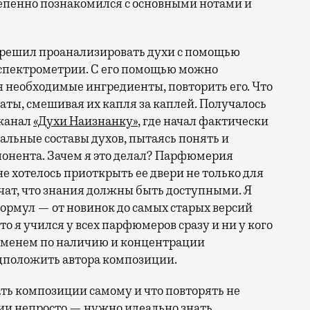
степенно познакомился с основными нотами и
 решил проанализировать духи с помощью
-спектрометрии. С его помощью можно
я необходимые ингредиенты, повторить его. Что
аты, смешивая их капля за каплей. Получалось
-канал
«Духи Наизнанку»
, где начал фактически
альные составы духов, пытаясь понять и
понента. Зачем я это делал? Парфюмерия
не хотелось приоткрыть ее двери не только для
учат, что знания должны быть доступными. Я
ормул — от новинок до самых старых версий
о я учился у всех парфюмеров сразу и ни у кого
временем по наличию и концентрации
дположить автора композиции.
ать композиции самому и что повторять не
ии непросто — нужно идеально знать