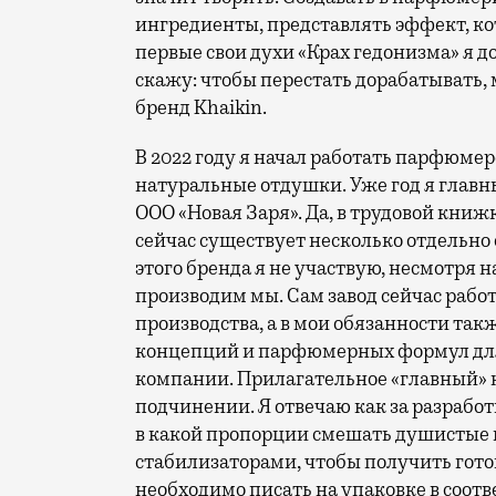
ингредиенты, представлять эффект, ко
первые свои духи «Крах гедонизма» я д
скажу: чтобы перестать дорабатывать
бренд Khaikin.
В 2022 году я начал работать парфюмер
натуральные отдушки. Уже год я глав
ООО «Новая Заря». Да, в трудовой книж
сейчас существует несколько отдельно 
этого бренда я не участвую, несмотря 
производим мы. Сам завод сейчас рабо
производства, а в мои обязанности так
концепций и парфюмерных формул для
компании. Прилагательное «главный» не
подчинении. Я отвечаю как за разработк
в какой пропорции смешать душистые в
стабилизаторами, чтобы получить готов
необходимо писать на упаковке в соотв