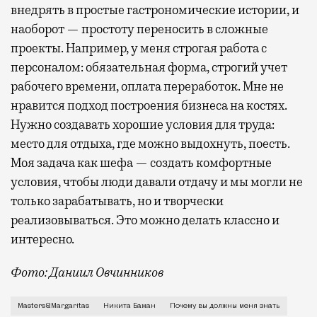
внедрять в простые гастрономические истории, и
наоборот — простоту переносить в сложные
проекты. Например, у меня строгая работа с
персоналом: обязательная форма, строгий учет
рабочего времени, оплата переработок. Мне не
нравится подход построения бизнеса на костях.
Нужно создавать хорошие условия для труда:
место для отдыха, где можно выдохнуть, поесть.
Моя задача как шефа — создать комфортные
условия, чтобы люди давали отдачу и мы могли не
только зарабатывать, но и творчески
реализовываться. Это можно делать классно и
интересно.
Фото: Даниил Овчинников
Я готовлю профессионально не так давно, около шес
Masters&Margaritas
Никита Бажан
Почему вы должны меня знать