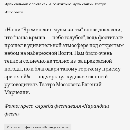
Музыкальный спектакль «Бременские музыканты» Театра
Моссовета
«Наши “Бременские музыканты” вновь доказали,
что “наша крыша — небо голубое”, ведь фестиваль
прошел в удивительной атмосфере под открытым
небом на набережной Волги. Нам было очень
тепло и солнечно не только из-за прекрасной
погоды, но и благодаря такому горячему приему
зрителей!» — подчеркнул художественный
руководитель Театра Моссовета Евгений
Марчелли.
Фото: пресс-служба фестиваля «Карандаш-
фест»
В минувший уикенд маленькая Старица в Тверской об
Старица
фестиваль «Карандаш-фест»