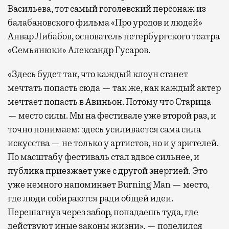
Васильева, тот самый гоголевский персонаж из
балабановского фильма «Про уродов и людей»
Анвар Либабов, основатель петербургского театра
«Семьянюки» Александр Гусаров.
«Здесь будет так, что каждый клоун станет
мечтать попасть сюда — так же, как каждый актер
мечтает попасть в Авиньон. Потому что Старица
— место силы. Мы на фестивале уже второй раз, и
точно понимаем: здесь усиливается сама сила
искусства — не только у артистов, но и у зрителей.
По масштабу фестиваль стал вдвое сильнее, и
публика приезжает уже с другой энергией. Это
уже немного напоминает Burning Man — место,
где люди собираются ради общей идеи.
Перешагнув через забор, попадаешь туда, где
действуют иные законы жизни», — поделился