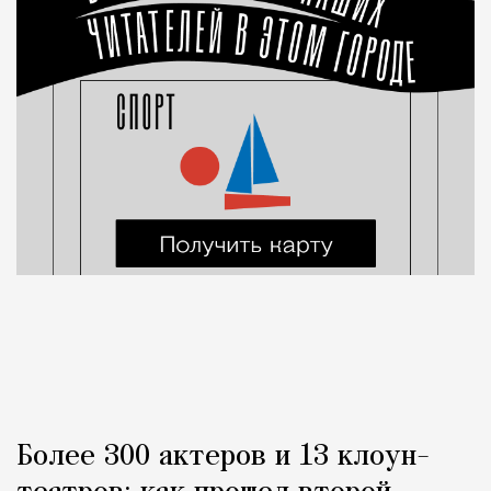
Более 300 актеров и 13 клоун-