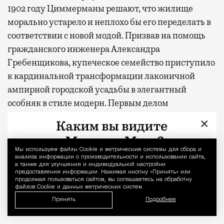
1902 году Циммерманы решают, что жилище
морально устарело и неплохо бы его переделать в
соответствии с новой модой. Призвав на помощь
гражданского инженера Александра
Гребенщикова, купеческое семейство приступило
к кардинальной трансформации лаконичной
ампирной городской усадьбы в элегантный
особняк в стиле модерн. Первым делом
ликвидируется мезонин. Сносится восточная
×
стена. Одновременно южная торцевая
надстраивается третьим этажом. Внушительных
Мы используем файлы Сookie и метрические системы для сбора и
Уведомление 
размеров трехэтажная пристройка с подвалом и
анализа информации о производительности и использовании сайта,
а также для улучшения и индивидуальной настройки
проездной аркой, ведущей на задний двор,
предоставления информации. Нажимая кнопку «Принять» или
продолжая пользоваться сайтом, вы соглашаетесь на обработку
появляется с северной стороны. Прежде простой
файлов Cookie и данных метрических систем.
план обретает сложную асимметричную
Принять
Подробнее
структуру с разноуровневыми объемами.