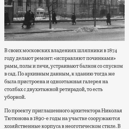
В своих московских владениях шляпники в 1874
году делают ремонт: «исправляют починками»
рамы, полы и печи, устраивают балкон со спуском
в сад. По архивным данным, к зданию тогда же
была пристроена и одноэтажная галерея на
столбах с двухэтажной ретирадой, то есть
уборной.
По проекту приглашенного архитектора Николая
Тютюнова в 1890-е годы на участке сооружаются
хозяйственные корпуса в неоготическом стиле. В