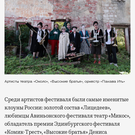
Артисты театра «Около», «Высокие братья», оркестр «Пакава Ить»
Среди артистов фестиваля были самые именитые
клоуны России: золотой состав «Лицедеев»,
любимцы Авиньонского фестиваля театр «Микос»,
обладатель премии Эдинбургского фестиваля
«Комик-Трест», «Высокие братья» Дениса