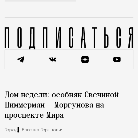
Реклама
Редакция Москвич Mag
Дом недели: особняк Свечиной —
Город
Циммерман — Моргунова на
проспекте Мира
Город
Евгения Гершкович