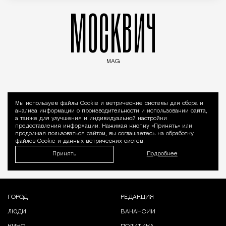
МОСКВИЧ
MAG
Введите ключевые слова для поиска статей
МОСКОВСКИЙ ДОМ
Мы используем файлы Сookie и метрические системы для сбора и
Уведомление 
анализа информации о производительности и использовании сайта,
а также для улучшения и индивидуальной настройки
предоставления информации. Нажимая кнопку «Принять» или
продолжая пользоваться сайтом, вы соглашаетесь на обработку
файлов Cookie и данных метрических систем.
Принять
Подробнее
ГОРОД
РЕДАКЦИЯ
ЛЮДИ
ВАКАНСИИ