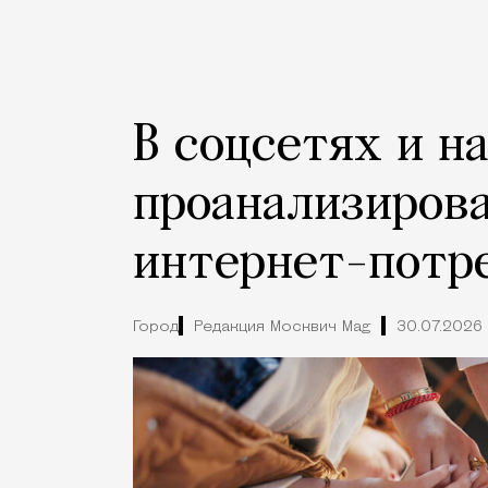
В соцсетях и н
проанализиров
интернет-потр
Город
Редакция Москвич Mag
30.07.2026