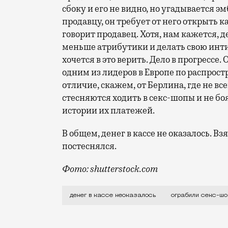
сбоку и его не видно, но угадывается 
продавцу, он требует от него открыть ка
говорит продавец. Хотя, нам кажется, д
меньше атрибутики и делать свою инт
хочется в это верить. Дело в прогрессе
одним из лидеров в Европе по распрос
отличие, скажем, от Берлина, где не в
стесняются ходить в секс-шопы и не бо
истории их платежей.
В общем, денег в кассе не оказалось. Вз
постеснялся.
Фото: shutterstock.com
Не то москвичи перестали ходить в мага
денег в кассе неоказалось
ограбили секс-шо