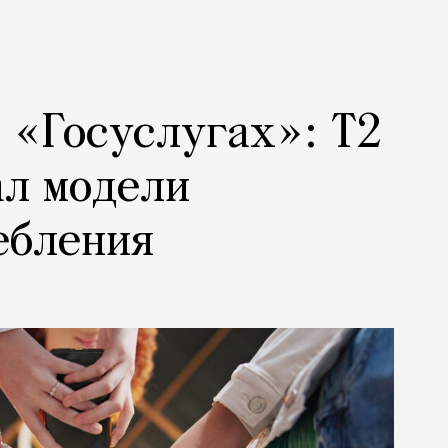
а «Госуслугах»: Т2
ал модели
ебления