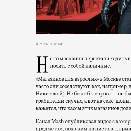
2 мин. чтения
Не то москвичи перестали ходить в магазины интим-класса, не то перестали
носить с собой наличные.
«Магазинов для взрослых» в Москве ста
часто они соседствуют, как, например
Никитской). Не было бы спроса — не б
грабителям скучно, а вот на секс-шопы,
кажется, что кассы этих магазинов дол
Канал Mash опубликовал видео с камер
предметом, похожим на пистолет, врыва