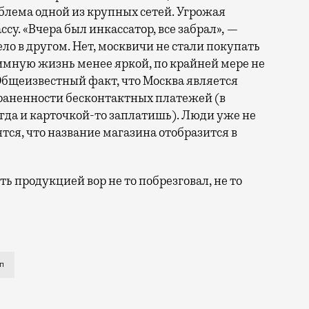
эмблема одной из крупных сетей. Угрожая
ссу. «Вчера был инкассатор, все забрал», —
ело в другом. Нет, москвичи не стали покупать
имную жизнь менее яркой, по крайней мере не
. Общеизвестный факт, что Москва является
траненности бесконтактных платежей (в
сегда и карточкой-то заплатишь). Люди уже не
ятся, что название магазина отобразится в
ять продукцией вор не то побрезговал, не то
зины интим-класса, не то перестали носить с собой на
п