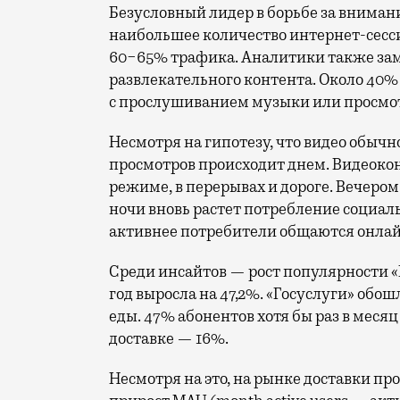
Безусловный лидер в борьбе за вниман
наибольшее количество интернет-сесс
60−65% трафика. Аналитики также за
развлекательного контента. Около 40
с прослушиванием музыки или просмот
Несмотря на гипотезу, что видео обыч
просмотров происходит днем. Видеокон
режиме, в перерывах и дороге. Вечером 
ночи вновь растет потребление социал
активнее потребители общаются онлай
Среди инсайтов — рост популярности «Г
год выросла на 47,2%. «Госуслуги» обош
еды. 47% абонентов хотя бы раз в меся
доставке — 16%.
Несмотря на это, на рынке доставки п