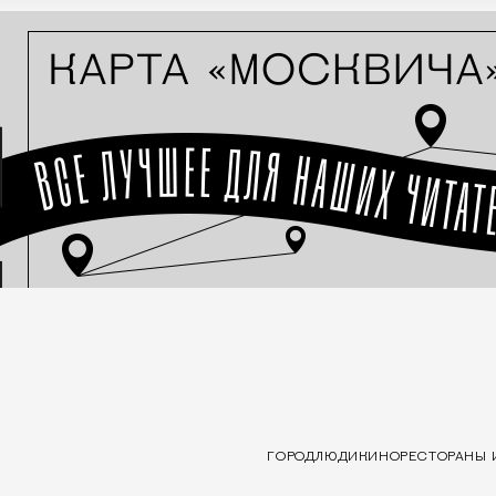
ГОРОД
ЛЮДИ
КИНО
РЕСТОРАНЫ 