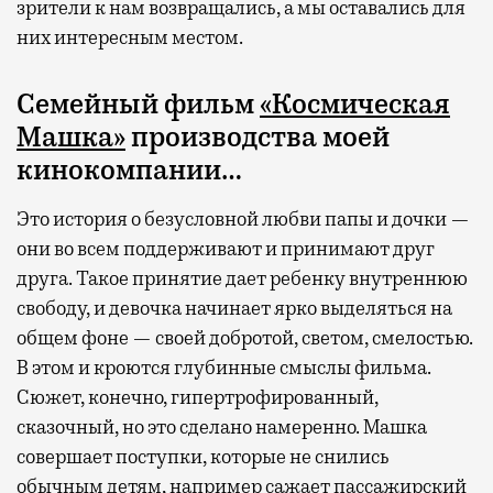
зрители к нам возвращались, а мы оставались для
них интересным местом.
Семейный фильм
«Космическая
Машка»
производства моей
кинокомпании…
Это история о безусловной любви папы и дочки —
они во всем поддерживают и принимают друг
друга. Такое принятие дает ребенку внутреннюю
свободу, и девочка начинает ярко выделяться на
общем фоне — своей добротой, светом, смелостью.
В этом и кроются глубинные смыслы фильма.
Сюжет, конечно, гипертрофированный,
сказочный, но это сделано намеренно. Машка
совершает поступки, которые не снились
обычным детям, например сажает пассажирский