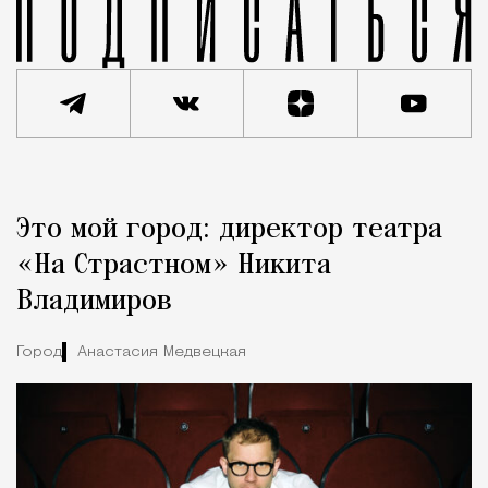
Реклама
Редакция Москвич Mag
Это мой город: директор театра
Город
«На Страстном» Никита
Владимиров
Город
Анастасия Медвецкая