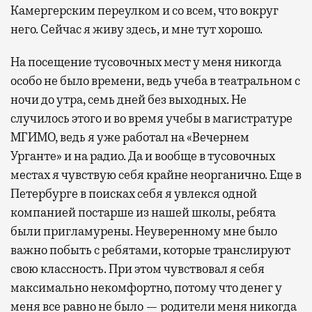
Камергерским переулком и со всем, что вокруг
него. Сейчас я живу здесь, и мне тут хорошо.
На посещение тусовочных мест у меня никогда
особо не было времени, ведь учеба в театральном с
ночи до утра, семь дней без выходных. Не
случилось этого и во время учебы в магистратуре
МГИМО, ведь я уже работал на «Вечернем
Урганте» и на радио. Да и вообще в тусовочных
местах я чувствую себя крайне неорганично. Еще в
Петербурге в поисках себя я увлекся одной
компанией постарше из нашей школы, ребята
были пригламурены. Неуверенному мне было
важно побыть с ребятами, которые транслируют
свою классность. При этом чувствовал я себя
максимально некомфортно, потому что денег у
меня все равно не было — родители меня никогда