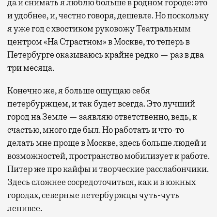
да и снимать я люблю больше в родном городе: это
и удобнее, и, честно говоря, дешевле. Но поскольку
я уже год с хвостиком руковожу Театральным
центром «На Страстном» в Москве, то теперь в
Петербурге оказываюсь крайне редко — раз в два-
три месяца.
Конечно же, я больше ощущаю себя
петербуржцем, и так будет всегда. Это лучший
город на Земле — заявляю ответственно, ведь, к
счастью, много где был. Но работать и что-то
делать мне проще в Москве, здесь больше людей и
возможностей, пространство мобилизует к работе.
Питер же про кайфы и творческие расслабончики.
Здесь сложнее сосредоточиться, как и в южных
городах, северные петербуржцы чуть-чуть
ленивее.