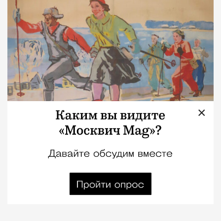
×
08.08.2026
1 мин. чтения
Даже во время Великой Отечественной войны
находилось место футбольным матчам,
лыжным гонкам и велосоревнованиям. Об этом
рассказывает новая выставка «Спорт. Спорт.
Спорт», которая открылась вчера в Музее Победы
.