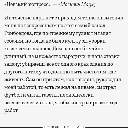
«Невский экспресс». —
«Москвич Mag»
).
И в течение пары лет с приходом тепла он выгонял
меня по воскресеньям на этот самый канал
Грибоедова, где по-прежнему гуляют и гадят
собачки, но тогда не было культуры уборки
хозяевами какашек. Дом наш необычайно
длинный, на множество парадных, и папа ставил
задачу: убираешь все от одного края здания до
другого, потому что должно быть чисто там, где
живешь. Сам он при этом, как говорил, руководил
моей работой, то есть лежал на диване, смотрел
футбол и читал газеты, периодически
высовываясь из окна, чтобы контролировать ход
работ.
ПРОДОЛЖЕНИЕ НИЖЕ