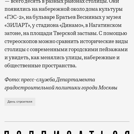
— всего десять в разных районах столицы. Они
появились на набережной около дома культуры
«ГЭС-2», на бульваре Братьев Весниных у музея
«ЗИЛАРТ», у стадиона «Динамо», в Нагатинском
затоне, на площади Тверской заставы. С помощью
стереоскопов можно сравнить исторические виды
столицы с современными городскими пейзажами
и увидеть, как менялись улицы, набережные и
общественные пространства.
Фото: пресс-служба Департамента
градостроительной политики города Москвы
В этом году профессиональный праздник День строи
День строителя