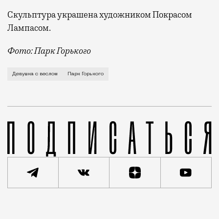
Скульптура украшена художником Покрасом
Лампасом.
Фото: Парк Горького
Ее напечатали на 3D-принтере к 90-летию ЦПКиО. В 
Девушка с веслом
Парк Горького
Статья
Редакция Москвич Mag