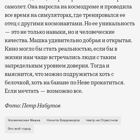
самолет. Она выросла на космодроме и проводила
все время на симуляторах, где тренировался ее
отец с другими космонавтами. Но ее уникальность
— это не только навыки, но и человеческие
качества. Машка удивительно добрая и открытая.
Кино могло бы стать реальностью, если бы в
жизни нам чаще встречались люди с таким
запредельным уровнем доверия. Тогда и
выяснится, что можно подружиться хоть с
белочкой, хоть на банане по Неве прокатиться.
Если мечтать — возможно все.
Фото: Петр Набутов
О рождении за границей благодаря бабушке Алисе Фр
Космическая Машка
Никита Владимиров
театр на Страстном
Это мой город