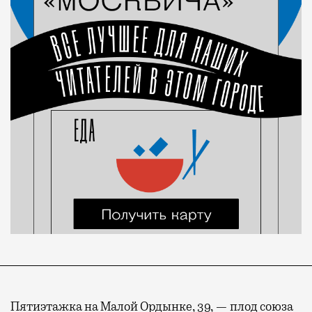
Пятиэтажка на Малой Ордынке, 39, — плод союза