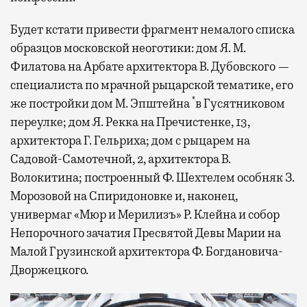
Будет кстати привести фрагмент немалого списка
образцов московской неоготики: дом Я. М.
Филатова на Арбате архитектора В. Дубовского —
специалиста по мрачной рыцарской тематике, его
*
же постройки дом М. Эпштейна
в Гусятниковом
переулке; дом Я. Рекка на Пречистенке, 13,
архитектора Г. Гельриха; дом с рыцарем на
Садовой-Самотечной, 2, архитектора В.
Волокитина; построенный Ф. Шехтелем особняк З.
Морозовой на Спиридоновке и, наконец,
универмаг «Мюр и Мерилизъ» Р. Клейна и собор
Непорочного зачатия Пресвятой Девы Марии на
Малой Грузинской архитектора Ф. Богдановича-
Дворжецкого.