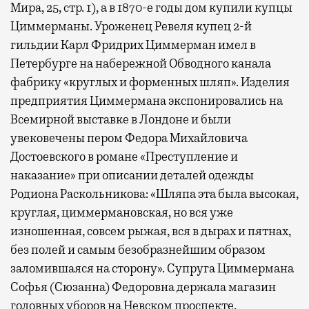
Мира, 25, стр. 1), а в 1870-е годы дом купили купцы
Циммерманы. Уроженец Ревеля купец 2-й
гильдии Карл Фридрих Циммерман имел в
Петербурге на набережной Обводного канала
фабрику «круглых и форменных шляп». Изделия
предприятия Циммермана экспонировались на
Всемирной выставке в Лондоне и были
увековечены пером Федора Михайловича
Достоевского в романе «Преступление и
наказание» при описании деталей одежды
Родиона Раскольникова: «Шляпа эта была высокая,
круглая, циммермановская, но вся уже
изношенная, совсем рыжая, вся в дырах и пятнах,
без полей и самым безобразнейшим образом
заломившаяся на сторону». Супруга Циммермана
Софья (Сюзанна) Федоровна держала магазин
головных уборов на Невском проспекте.