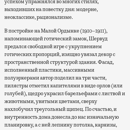
успехом упражнялся во многих стилях,
выходивших на повестку дня: модерне,
неоклассике, рационализме.
В постройке на Малой Ордынке (1910–1911),
напоминающей готический замок, Шервуд
предался свободной игре с укрупнением
готических пропорций, изящно увязал декор с
пространственной структурой здания. Фасад,
исполненный пластики, массивными
полуэркерами автор поделил на три части,
пилястры отметил капителями в виде орлов (или
голубей), щедро украсил барельефами с листвой и
животными, увитыми цветами, сверху
нахлобучил треугольный щипец. По счастью, и
внутренность дома донесла до нас изначальную
планировку, а с ней лепнину потолка, карнизы,