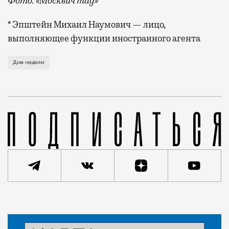
Фото: «Москвич mag»
* Эпштейн Михаил Наумович — лицо,
выполняющее функции иностранного агента
Доходный дом купца Дурилина на Малой Ордынке, 39
Дом недели
Статья
Евгения Гершкович
Город