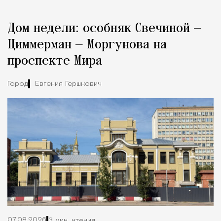
Реклама
Редакция Москвич Mag
Дом недели: особняк Свечиной —
Город
Циммерман — Моргунова на
проспекте Мира
Город
Евгения Гершкович
07.08.2026
3 мин. чтения