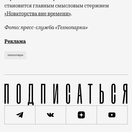
становится главным смысловым стержнем
«Новаторства вне времени»
.
Фото: пресс-служба «Технопарка»
Рекламные кампании техники редко выходят за рамк
Реклама
технопарк