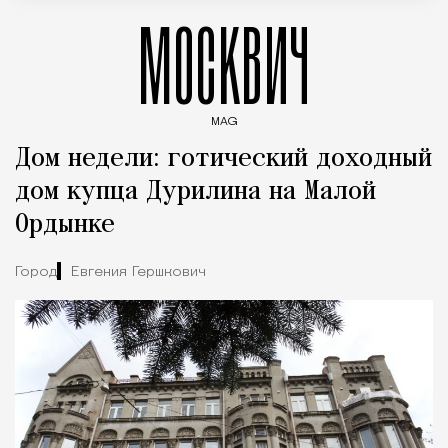
МОСКВИЧ
MAG
Введите ключевые слова для поиска статей
Дом недели: готический доходный
дом купца Дурилина на Малой
Ордынке
Город
Евгения Гершкович