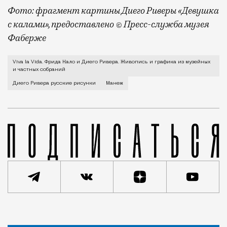
Фото: фрагмент картины Диего Риверы «Девушка
с калами», предоставлено © Пресс-служба музея
Фаберже
Мы скоро увидим это в Манеже. Выставка Риверы и е
Viva la Vida. Фрида Кало и Диего Ривера. Живопись и графика из музейных
и частных собраний
Диего Ривера русские рисунки
Манеж
Статья
Редакция Москвич Mag