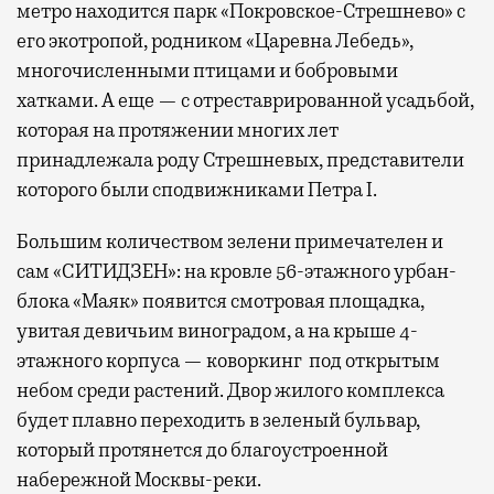
метро находится парк «Покровское-Стрешнево» с
его экотропой, родником «Царевна Лебедь»,
многочисленными птицами и бобровыми
хатками. А еще — с отреставрированной усадьбой,
которая на протяжении многих лет
принадлежала роду Стрешневых, представители
которого были сподвижниками Петра I.
Большим количеством зелени примечателен и
сам «СИТИДЗЕН»: на кровле 56-этажного урбан-
блока «Маяк» появится смотровая площадка,
увитая девичьим виноградом, а на крыше 4-
этажного корпуса — коворкинг под открытым
небом среди растений. Двор жилого комплекса
будет плавно переходить в зеленый бульвар,
который протянется до благоустроенной
набережной Москвы-реки.