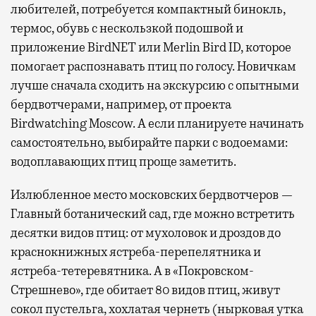
любителей, потребуется компактный бинокль,
термос, обувь с нескользкой подошвой и
приложение BirdNET или Merlin Bird ID, которое
помогает распознавать птиц по голосу. Новичкам
лучше сначала сходить на экскурсию с опытными
бердвотчерами, например, от проекта
Birdwatching Moscow. А если планируете начинать
самостоятельно, выбирайте парки с водоемами:
водоплавающих птиц проще заметить.
Излюбленное место московских бердвотчеров —
Главный ботанический сад, где можно встретить
десятки видов птиц: от мухоловок и дроздов до
краснокнижных ястреба-перепелятника и
ястреба-тетеревятника. А в «Покровском-
Стрешнево», где обитает 80 видов птиц, живут
сокол пустельга, хохлатая чернеть (нырковая утка