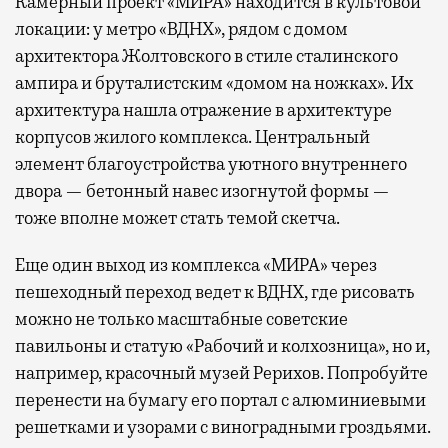
Камерный проект «МИРА» находится в культовой
локации: у метро «ВДНХ», рядом с домом
архитектора Жолтовского в стиле сталинского
ампира и бруталистским «домом на ножках». Их
архитектура нашла отражение в архитектуре
корпусов жилого комплекса. Центральный
элемент благоустройства уютного внутреннего
двора — бетонный навес изогнутой формы —
тоже вполне может стать темой скетча.
Еще один выход из комплекса «МИРА» через
пешеходный переход ведет к ВДНХ, где рисовать
можно не только масштабные советские
павильоны и статую «Рабочий и колхозница», но и,
например, красочный музей Рерихов. Попробуйте
перенести на бумагу его портал с алюминиевыми
решетками и узорами с виноградными гроздьями.