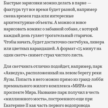
Быстрые зарисовки можно делать в парке —
фактура тут все время будет разной, например
смена времен года или интересные
архитектурные объекты. А можно и вовсе
нарисовать комикс о забавной собаке, с которой
каждый день гуляет трогательный старичок.
Чтобы начать, будет достаточно скетчбука, линера
или цветных карандашей. А формат «15 минут на
один скетч» снимет страх чистого листа.
Для скетчинга отлично подойдет, например, парк
«Акведук», расположенный на левом берегу реки
Яузы. Попасть в него можно прямо из гранд-лобби
премиального жилого комплекса «МИРА» на
проспекте Мира. Название парк получил в честь
«миллионного моста», построенного еще при
Екатерине II как часть первого водопровода