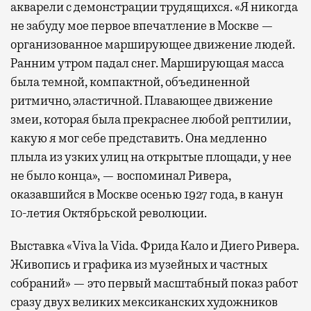
акварели с демонстрации трудящихся. «Я никогда
не забуду мое первое впечатление в Москве —
организованное марширующее движение людей.
Ранним утром падал снег. Марширующая масса
была темной, компактной, объединенной
ритмично, эластичной. Плавающее движение
змеи, которая была прекраснее любой рептилии,
какую я мог себе представить. Она медленно
плыла из узких улиц на открытые площади, у нее
не было конца», — воспоминал Ривера,
оказавшийся в Москве осенью 1927 года, в канун
10-летия Октябрьской революции.
Выставка «Viva la Vida. Фрида Кало и Диего Ривера.
Живопись и графика из музейных и частных
собраний» — это первый масштабный показ работ
сразу двух великих мексиканских художников