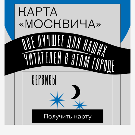
Город