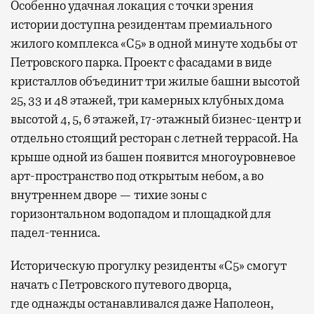
Особенно удачная локация с точки зрения
истории доступна резидентам премиального
жилого комплекса «С5»
в одной минуте ходьбы от
Петровского парка. Проект с фасадами в виде
кристаллов объединит три жилые башни высотой
25, 33 и 48 этажей, три камерных клубных дома
высотой 4, 5, 6 этажей, 17-этажный бизнес-центр и
отдельно стоящий ресторан с летней террасой. На
крыше одной из башен появится многоуровневое
арт-пространство под открытым небом, а во
внутреннем дворе — тихие зоны с
горизонтальном водопадом и площадкой для
падел-тенниса.
Историческую прогулку резиденты «С5» смогут
начать с Петровского путевого дворца,
где
однажды останавливался даже Наполеон,