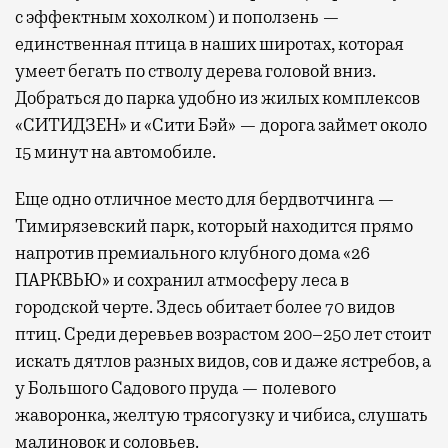
с эффектным хохолком) и поползень —
единственная птица в наших широтах, которая
умеет бегать по стволу дерева головой вниз.
Добраться до парка удобно из жилых комплексов
«СИТИДЗЕН» и «Сити Бэй» — дорога займет около
15 минут на автомобиле.
Еще одно отличное место для бердвотчинга —
Тимирязевский парк, который находится прямо
напротив премиального клубного дома «26
ПАРКВЬЮ» и сохранил атмосферу леса в
городской черте. Здесь обитает более 70 видов
птиц. Среди деревьев возрастом 200–250 лет стоит
искать дятлов разных видов, сов и даже ястребов, а
у Большого Садового пруда — полевого
жаворонка, желтую трясогузку и чибиса, слушать
малиновок и соловьев.