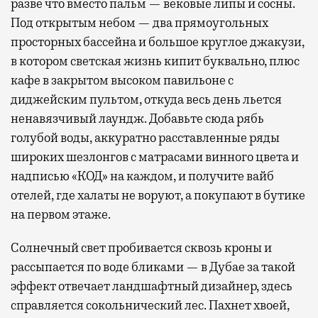
разве что вместо пальм — вековые липы и сосны.
Под открытым небом — два прямоугольных
просторных бассейна и большое круглое джакузи,
в котором светская жизнь кипит буквально, плюс
кафе в закрытом высоком павильоне с
диджейским пультом, откуда весь день льется
ненавязчивый лаундж. Добавьте сюда рябь
голубой воды, аккуратно расставленные ряды
широких шезлонгов с матрасами винного цвета и
надписью «КОД» на каждом, и получите вайб
отелей, где халаты не воруют, а покупают в бутике
на первом этаже.
Солнечный свет пробивается сквозь кроны и
рассыпается по воде бликами — в Дубае за такой
эффект отвечает ландшафтный дизайнер, здесь
справляется сокольнический лес. Пахнет хвоей,