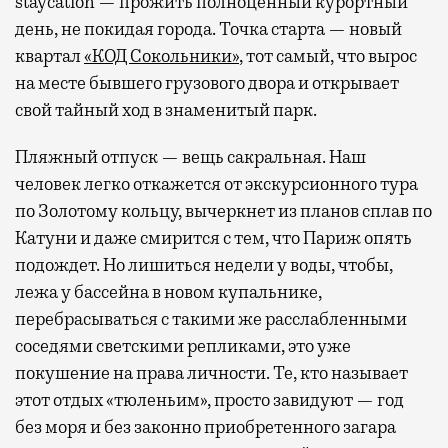
staycation — прожить полноценный курортный
день, не покидая города. Точка старта — новый
квартал
«КОД Сокольники»
, тот самый, что вырос
на месте бывшего грузового двора и открывает
свой тайный ход в знаменитый парк.
Пляжный отпуск — вещь сакральная. Наш
человек легко откажется от экскурсионного тура
по Золотому кольцу, вычеркнет из планов сплав по
Катуни и даже смирится с тем, что Париж опять
подождет. Но лишиться недели у воды, чтобы,
лежа у бассейна в новом купальнике,
перебрасываться с такими же расслабленными
соседями светскими репликами, это уже
покушение на права личности. Те, кто называет
этот отдых «тюленьим», просто завидуют — год
без моря и без законно приобретенного загара