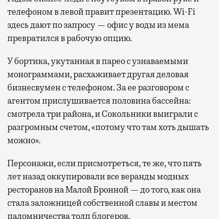
телефоном в левой правит презентацию. Wi-Fi
здесь дают по запросу — офис у воды из мема
превратился в рабочую опцию.
У бортика, укутанная в парео с узнаваемыми
монограммами, расхаживает другая деловая
бизнесвумен с телефоном. За ее разговором с
агентом прислушивается половина бассейна:
смотрела три района, и Сокольники выиграли с
разгромным счетом, «потому что там хоть дышать
можно».
Персонажи, если присмотреться, те же, что пять
лет назад оккупировали все веранды модных
ресторанов на Малой Бронной — до того, как она
стала заложницей собственной славы и местом
паломничества толп блогеров.