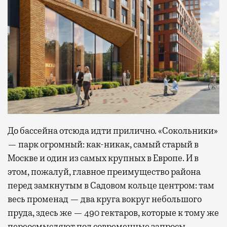
До бассейна отсюда идти прилично. «Сокольники»
— парк огромный: как-никак, самый старый в
Москве и один из самых крупных в Европе. И в
этом, пожалуй, главное преимущество района
перед замкнутым в Садовом кольце центром: там
весь променад — два круга вокруг небольшого
пруда, здесь же — 490 гектаров, которые к тому же
переосмысляют под современные запросы