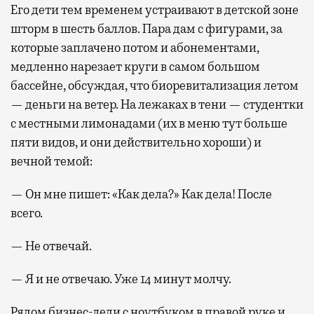
Его дети тем временем устраивают в детской зоне
шторм в шесть баллов. Пара дам с фигурами, за
которые заплачено потом и абонементами,
медленно нарезает круги в самом большом
бассейне, обсуждая, что биоревитализация летом
— деньги на ветер. На лежаках в тени — студентки
с местными лимонадами (их в меню тут больше
пяти видов, и они действительно хороши) и
вечной темой:
— Он мне пишет: «Как дела?» Как дела! После
всего.
— Не отвечай.
— Я и не отвечаю. Уже 14 минут молчу.
Рядом бизнес-леди с ноутбуком в правой руке и