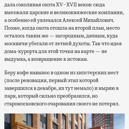
дала соколиная охота XV−XVII веков: сюда
выезжали царские и великокняжеские компании,
а особенно ей увлекался Алексей Михайлович.
Позже, когда охота отошла на второй план, место
осталось таким же — загородным, дачным, куда
москвичи убегали от летней духоты. Так что идея
дома-курорта для этой точки на карте — не
выдумка, а возвращение к истокам.
Беру кофе навынос в одном из хипстерских мест
(после реновации, первый этап которой
завершился в декабре, их тут немало) и ныряю в
парк, который сильно преобразился, но
старомосковского очарования своего не потерял.