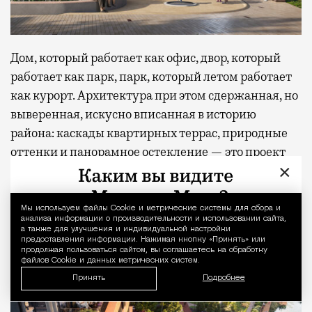
Дом, который работает как офис, двор, который
работает как парк, парк, который летом работает
как курорт. Архитектура при этом сдержанная, но
выверенная, искусно вписанная в историю
района: каскады квартирных террас, природные
оттенки и панорамное остекление — это проект
×
для поколения, которое ценит ЗОЖ, мобильность
(ТТК и метро «Сокольники» рядом, в паре минут)
и не любит лишнего пафоса.
Мы используем файлы Сookie и метрические системы для сбора и
Уведомление 
анализа информации о производительности и использовании сайта,
а также для улучшения и индивидуальной настройки
предоставления информации. Нажимая кнопку «Принять» или
продолжая пользоваться сайтом, вы соглашаетесь на обработку
файлов Cookie и данных метрических систем.
Принять
Подробнее