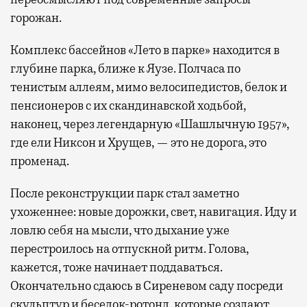
горожан.
Комплекс бассейнов «Лето в парке» находится в
глубине парка, ближе к Яузе. Полчаса по
тенистым аллеям, мимо велосипедистов, белок и
пенсионеров с их скандинавской ходьбой,
наконец, через легендарную «Шашлычную 1957»,
где ели Никсон и Хрущев, — это не дорога, это
променад.
После реконструкции парк стал заметно
ухоженнее: новые дорожки, свет, навигация. Иду и
ловлю себя на мысли, что дыхание уже
перестроилось на отпускной ритм. Голова,
кажется, тоже начинает поддаваться.
Окончательно сдаюсь в Сиреневом саду посреди
скульптур и беседок-ротонд, которые создают