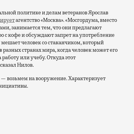
иальной политике и делам ветеранов Ярослав
ирует
агентство «Москва». «Мосгордума, вместо
ами, занимается тем, что они предлагают
о с кофе и обсуждают запрет на употребление
 мешает человек со стаканчиком, который
 разных странах мира, когда человек может его
 работу или учебу. Откуда этот
сказал Нилов.
 — возьмем на вооружение. Характеризует
инициативы.
и: и метро, и Госдумой. Разве только Путин не выска