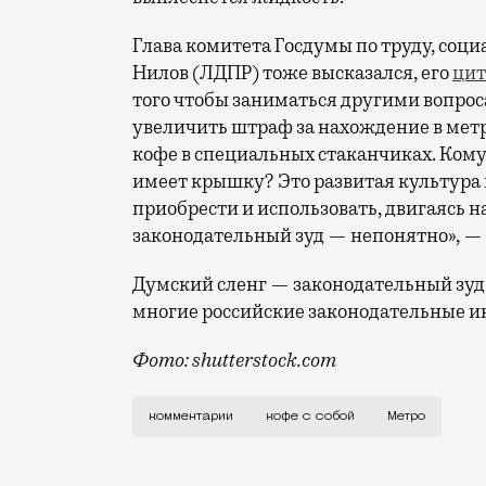
Глава комитета Госдумы по труду, соц
Нилов (ЛДПР) тоже высказался, его
цит
того чтобы заниматься другими вопрос
увеличить штраф за нахождение в метр
кофе в специальных стаканчиках. Кому
имеет крышку? Это развитая культура в
приобрести и использовать, двигаясь на
законодательный зуд — непонятно», — 
Думский сленг — законодательный зуд
многие российские законодательные 
Фото: shutterstock.com
Наши вопли были услышаны, причем всем
комментарии
кофе с собой
Метро