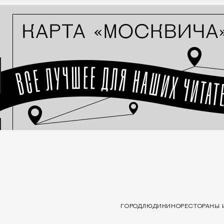
ГОРОД
ЛЮДИ
КИНО
РЕСТОРАНЫ 