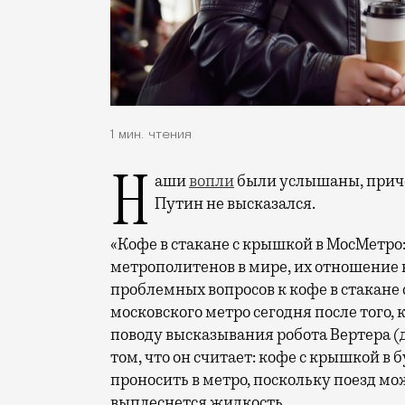
1 мин. чтения
Наши
вопли
были услышаны, причем
Путин не высказался.
«Кофе в стакане с крышкой в МосМетр
метрополитенов в мире, их отношение
проблемных вопросов к кофе в стакане 
московского метро сегодня после того,
поводу высказывания робота Вертера (
том, что он считает: кофе с крышкой 
проносить в метро, поскольку поезд мо
выплеснется жидкость.