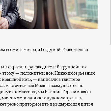
 всеми: и метро, и Госдумой. Разве только
о: мы спросили руководителей крупнейших
 к этому — положительное. Никаких серьезных
с крышкой нет», — написали в твиттере
 как уже сутки вся Москва возмущается по
депутата Мосгордумы Евгения Герасимова) о
в бумажных стаканчиках нужно запретить
жет резко притормозить и из дырки для питья