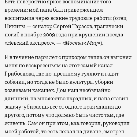
Есть невероятно яркое воспоминание того
времени: мой папа был приверженцем
воспитания через всякие трудовые работы (отец
Никиты — сенатор Сергей Тарасов, трагически
погиб в ноябре 2009 года при крушении поезда
«Невский экспресс». —
«Москвич Mag»
).
И в течение пары лет с приходом тепла он выгонял
меня по воскресеньям на этот самый канал
Грибоедова, где по-прежнему гуляют и гадят
собачки, но тогда не было культуры уборки
хозяевами какашек. Дом наш необычайно
длинный, на множество парадных, и папа ставил
задачу: убираешь все от одного края здания до
другого, потому что должно быть чисто там, где
живешь. Сам он при этом, как говорил, руководил
моей работой, то есть лежал на диване, смотрел