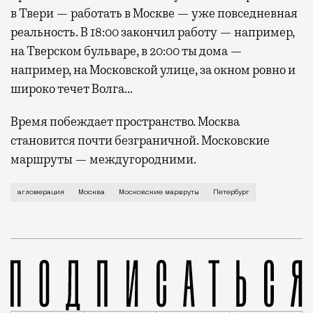
в Твери — работать в Москве — уже повседневная
реальность. В 18:00 закончил работу — например,
на Тверском бульваре, в 20:00 ты дома —
например, на Московской улице, за окном ровно и
широко течет Волга…
Время побеждает пространство. Москва
становится почти безграничной. Московские
маршруты — междугородними.
В эпоху агломераций очень важно определиться с гр
агломерация
Москва
Московские маршруты
Петербург