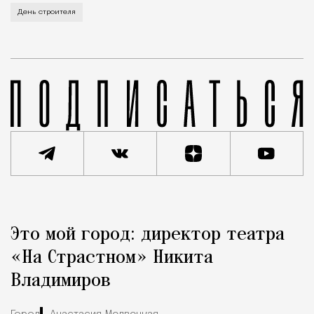
В этом году профессиональный праздник День строи
День строителя
Реклама
Редакция Москвич Mag
Это мой город: директор театра
Город
«На Страстном» Никита
Владимиров