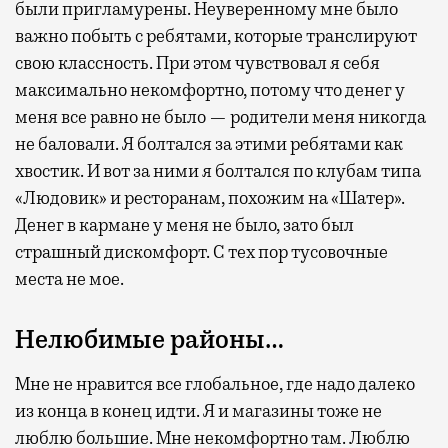
были пригламурены. Неуверенному мне было
важно побыть с ребятами, которые транслируют
свою классность. При этом чувствовал я себя
максимально некомфортно, потому что денег у
меня все равно не было — родители меня никогда
не баловали. Я болтался за этими ребятами как
хвостик. И вот за ними я болтался по клубам типа
«Людовик» и ресторанам, похожим на «Шатер».
Денег в кармане у меня не было, зато был
страшный дискомфорт. С тех пор тусовочные
места не мое.
Нелюбимые районы…
Мне не нравится все глобальное, где надо далеко
из конца в конец идти. Я и магазины тоже не
люблю большие. Мне некомфортно там. Люблю