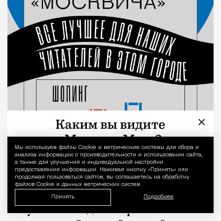
×
Мы используем файлы Сookie и метрические системы для сбора и
Уведомление 
анализа информации о производительности и использовании сайта,
а также для улучшения и индивидуальной настройки
предоставления информации. Нажимая кнопку «Принять» или
продолжая пользоваться сайтом, вы соглашаетесь на обработку
файлов Cookie и данных метрических систем.
Принять
Подробнее
В Музее Победы открылась