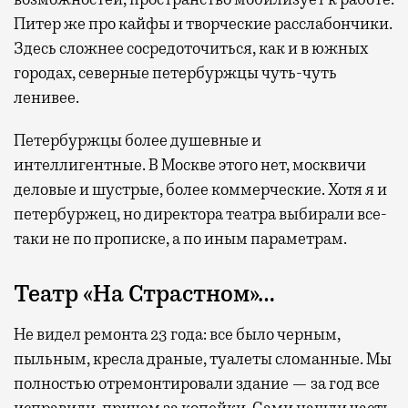
Питер же про кайфы и творческие расслабончики.
Здесь сложнее сосредоточиться, как и в южных
городах, северные петербуржцы чуть-чуть
ленивее.
Петербуржцы более душевные и
интеллигентные. В Москве этого нет, москвичи
деловые и шустрые, более коммерческие. Хотя я и
петербуржец, но директора театра выбирали все-
таки не по прописке, а по иным параметрам.
Театр «На Страстном»…
Не видел ремонта 23 года: все было черным,
пыльным, кресла драные, туалеты сломанные. Мы
полностью отремонтировали здание — за год все
исправили, причем за копейки. Сами нашли часть