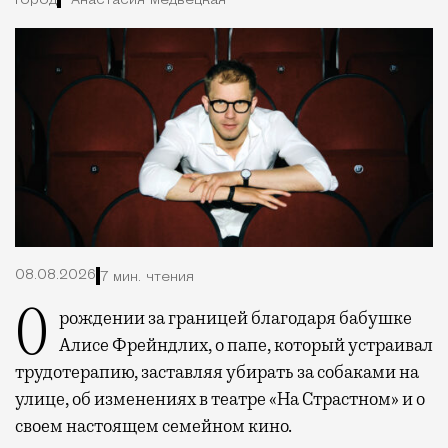
Город
Анастасия Медвецкая
08.08.2026
7 мин. чтения
О рождении за границей благодаря бабушке
Алисе Фрейндлих, о папе, который устраивал
трудотерапию, заставляя убирать за собаками на
улице, об изменениях в театре «На Страстном» и о
своем настоящем семейном кино.