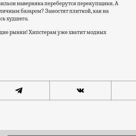
авильон наверняка переберутся перекупщики. А
ичным базаром? Замостят плиткой, как на
сь худшего.
щие рынки! Хипстерам уже хватит модных
слова эти звучат противно. Я люблю такие рынки, ка