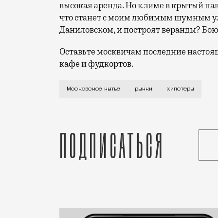
высокая аренда. Но к зиме в крытый п
что станет с моим любимым шумным ул
Даниловском, и построят веранды? Бою
Оставьте москвичам последние настоя
кафе и фудкортов.
Я не люблю фудкорты и стритфуд. Даже 
Московское нытье
рынки
хипстеры
Подписаться
Статья
Эва Рухина
Город