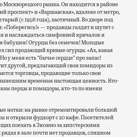
о Москворецкого рынка. Он находится в районе
 проспект» и «Варшавская», вдалеке от метро,
старый (с 1956 года), хаотичный. Во дворе под
: «Поберегись!» — продавцы галдят и шутят с
ся и наслаждаться симфонией кричалок и
я бабушек! Огурцы без семечек! Молодые
ех сил продающий кривые огурцы. «Ах, какая
Но у меня есть “бычье сердце” про запас!
тит другой, предлагающий свои помидоры из
чаются торговцы, продающие только свои
 нынешним временам настоящая ценность. Кто-
ькам перцы и помидоры, кто-то по имени
ые нотки: на рынке отремонтировали большой
ы и открыли фудкорт с 20 кафе. Посетителей
ющих поехать в Зюзино за хипстерскими
х рядах в зале почти нет продавцов, слишком