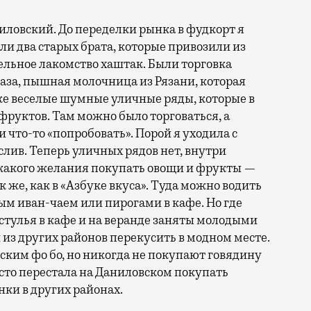
овский. До переделки рынка в фудкорт я
ли два старых брата, которые привозили из
льное лакомство хаштак. Были торговка
каза, пышная молочница из Рязани, которая
же веселые шумные уличные ряды, которые в
фруктов. Там можно было торговаться, а
что-то «попробовать». Порой я уходила с
лив. Теперь уличных рядов нет, внутри
икакого желания покупать овощи и фрукты —
 же, как в «Азбуке вкуса». Туда можно водить
ым иван-чаем или пирогами в кафе. Но где
стулья в кафе и на веранде заняты молодыми
из других районов перекусить в модном месте.
мским фо бо, но никогда не покупают говядину
росто перестала на Даниловском покупать
нки в других районах.