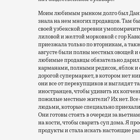
Моим любимым рынком долго был Данил
знала на нем многих продавцов. Там бы
своей узбекской деревни умопомрачите
лиловой и желтой морковкой с гор Кав
приезжала только по вторникам, а так
августе были полны местных овощей и 
любимые продавцы обязательно дарили 
карманами, полными редисок, яблок и с
дорогой супермаркет, в котором нет н
они все от перекупщиков и выглядят так
иностранцев, чтобы удивить их копчен
пожилые местные жители? Их нет. Все 
людьми, которые специально приехали 
Они готовы стоять в очереди за вьетна
на кости, чтобы сварить суп дома. Я п
продукты и стала искать настоящие ры