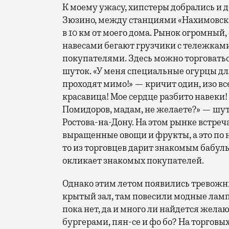
К моему ужасу, хипстеры добрались и д
Зюзино, между станциями «Нахимовский
в 10 км от моего дома. Рынок огромный, 
навесами бегают грузчики с тележками
покупателями. Здесь можно торговать
шуток. «У меня специальные огурцы дл
проходят мимо!» — кричит один, изо вс
красавица! Мое сердце разбито навеки! 
Помидоров, мадам, не желаете?» — шу
Ростова-на-Дону. На этом рынке встре
выращенные овощи и фрукты, а это по
то из торговцев дарит знакомым бабул
окликает знакомых покупателей.
Однако этим летом появились тревожн
крытый зал, там повесили модные ламп
пока нет, да и много ли найдется жела
бургерами, пян-се и фо бо? На торговы