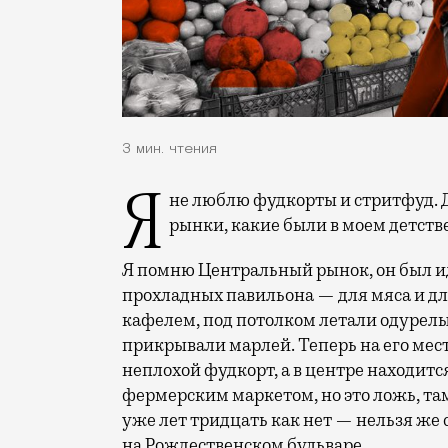
3 мин. чтения
Я не люблю фудкорты и стритфуд. Даже слова эти звучат противно. Я люблю такие
рынки, какие были в моем детстве
Я помню Центральный рынок, он был и
прохладных павильона — для мяса и д
кафелем, под потолком летали одурелы
прикрывали марлей. Теперь на его мес
неплохой фудкорт, а в центре находитс
фермерским маркетом, но это ложь, та
уже лет тридцать как нет — нельзя же
на Рождественском бульваре.