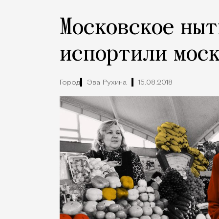
Московское ныт
испортили мос
Город
Эва Рухина
15.08.2018