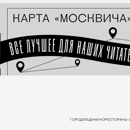
ГОРОД
ЛЮДИ
КИНО
РЕСТОРАНЫ 