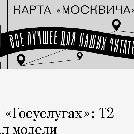
а «Госуслугах»: Т2
ал модели