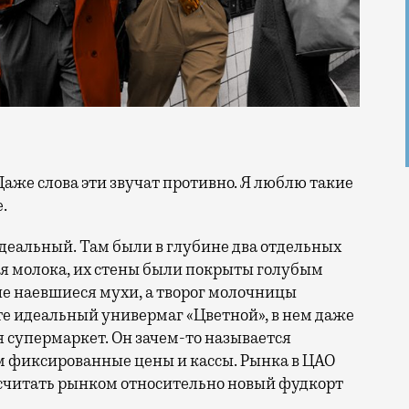
.
деальный. Там были в глубине два отдельных
ля молока, их стены были покрыты голубым
е наевшиеся мухи, а творог молочницы
те идеальный универмаг «Цветной», в нем даже
я супермаркет. Он зачем-то называется
м фиксированные цены и кассы. Рынка в ЦАО
 считать рынком относительно новый фудкорт