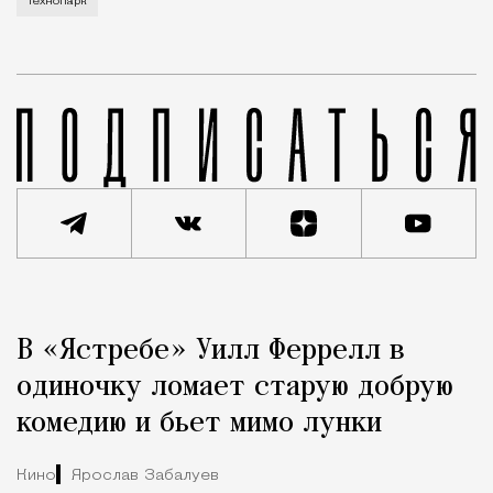
технопарк
Реклама
Редакция Москвич Mag
В «Ястребе» Уилл Феррелл в
Город
одиночку ломает старую добрую
комедию и бьет мимо лунки
Кино
Ярослав Забалуев