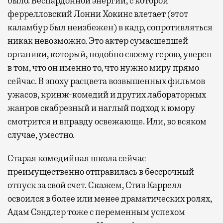
было. Беспардонной энергии, с которой
феррелловский Лонни Хокинс влетает (этот
каламбур был неизбежен) в кадр, сопротивляться
никак невозможно. Это актер сумасшедшей
органики, который, подобно своему герою, уверен
в том, что он именно то, что нужно миру прямо
сейчас. В эпоху расцвета возвышенных фильмов
ужасов, кринж-комедий и других лабораторных
жанров скабрезный и наглый подход к юмору
смотрится и вправду освежающе. Или, во всяком
случае, уместно.
Старая комедийная школа сейчас
преимущественно отправилась в бессрочный
отпуск за свой счет. Скажем, Стив Каррелл
освоился в более или менее драматических ролях,
Адам Сэндлер тоже с переменным успехом