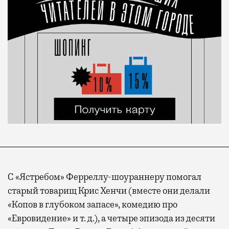
С «Ястребом» Ферреллу-шоураннеру помогал
старый товарищ Крис Хенчи (вместе они делали
«Копов в глубоком запасе», комедию про
«Евровидение» и т. д.), а четыре эпизода из десяти