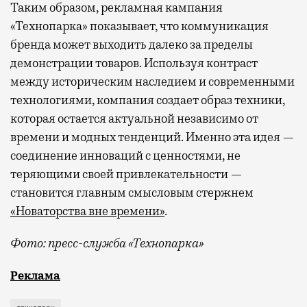
Таким образом, рекламная кампания
«Технопарка» показывает, что коммуникация
бренда может выходить далеко за пределы
демонстрации товаров. Используя контраст
между историческим наследием и современными
технологиями, компания создает образ техники,
которая остается актуальной независимо от
времени и модных тенденций. Именно эта идея —
соединение инноваций с ценностями, не
теряющими своей привлекательности —
становится главным смысловым стержнем
«Новаторства вне времени»
.
Фото: пресс-служба «Технопарка»
Рекламные кампании техники редко выходят за рамк
Реклама