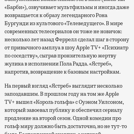
«Барби»), озвучивает мультфильмы и иногда даже
возвращается к образу легендарного Рона
Бургунди из культового «Телеведущего». В мире
современных телесериалов он тоже не новичок:
несколько лет назад Феррелл сделал шаг в сторону
от привычного амплуа в шоу Apple TV+ «Психиатр
по соседству», сыграв пронзительную жертву
жулика в исполнении Пола Радда. «Ястреб»,
напротив, возвращение к базовым настройкам.
На первый взгляд «Ястреб» выглядит несколько
запоздавшим. В прошлом году на том же Apple
TV+ вышел «Король гольфа» с Оуэном Уилсоном,
который завоевал публику и обеспечил сериалу
продление на второй сезон. Одной комедии про
гольф миру должно быть достаточно, но не тут-то