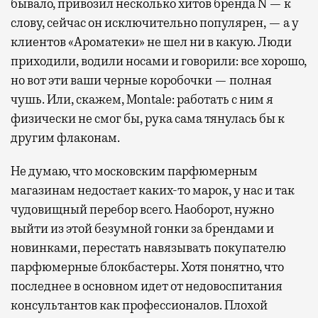
бывало, привозил несколько хитов бренда N — к
слову, сейчас он исключительно популярен, — а у
клиентов «Ароматеки» не шел ни в какую. Люди
приходили, водили носами и говорили: все хорошо,
но вот эти ваши черные коробочки — полная
чушь. Или, скажем, Montale: работать с ним я
физически не смог бы, рука сама тянулась бы к
другим флаконам.
Не думаю, что московским парфюмерным
магазинам недостает каких-то марок, у нас и так
чудовищный перебор всего. Наоборот, нужно
выйти из этой безумной гонки за брендами и
новинками, перестать навязывать покупателю
парфюмерные блокбастеры. Хотя понятно, что
последнее в основном идет от недовоспитания
консультантов как профессионалов. Плохой