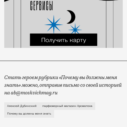
Стать героем рубрики «Почему вы должны меня
знать» можно, отправив письмо со своей историей
на ab@moskvichmag.ru
Я закончил политех в Комсомольске-на-Амуре, защит
Алексей Дубинский
парфюмерный магазин Ароматека
Почему вы должны меня знать