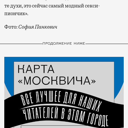
те духи, это сейчас самый модный секси-
пиончик».
Фото:
София Панкевич
ПРОДОЛЖЕНИЕ НИЖЕ