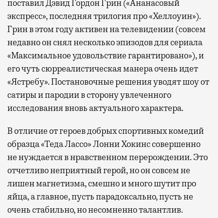
поставил Дэвид Гордон Грин («Ананасовый
экспресс», последняя трилогия про «Хеллоуин»).
Грин в этом году активен на телевидении (совсем
недавно он снял несколько эпизодов для сериала
«Максимальное удовольствие гарантировано»), и
его чуть сюрреалистическая манера очень идет
«Ястребу». Постановочные решения уводят шоу от
сатиры и пародии в сторону увлеченного
исследования вновь актуального характера.
В отличие от героев добрых спортивных комедий
образца «Теда Лассо» Лонни Хокинс совершенно
не нуждается в нравственном перерождении. Это
отчетливо неприятный герой, но он совсем не
лишен магнетизма, смешно и много шутит про
яйца, а главное, пусть парадоксально, пусть не
очень стабильно, но несомненно талантлив.