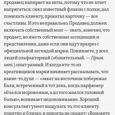
продавец напирает на хиты, потому что не хочет
напрягаться: снял известный флакон с полки, дал
понюхать клиенту, прокатал карточку — все
счастливы. И это неправильно. Продавец должен
включать собственный мозг — знать, конечно, что
продает, но иметь собственные ассоциации и
представления, даже если они идут вразрез с
официальной легендой марки. Понимаете, у всех
людей ольфакторный (обонятельный. —
Прим.
авт.
) опыт разный. И когда кто-то из
креативщиков марки начинает рассказывать, что
какие-то духи — «закат на восточном побережье
Бали, встреченный в тот день, когда парфюмер
объелся мороженым, а до того маялся головной
болью», возникает недопонимание. Хороший
консультант умеет нащупать то, что клиенту
понятно и близко, и никогда не скажет: «Возьмите