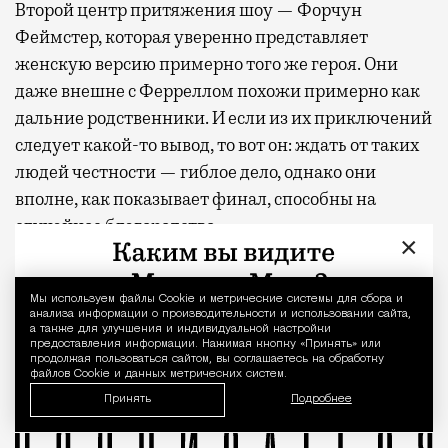
Второй центр притяжения шоу — Форчун
Феймстер, которая уверенно представляет
женскую версию примерно того же героя. Они
даже внешне с Ферреллом похожи примерно как
дальние родственники. И если из их приключений
следует какой-то вывод, то вот он: ждать от таких
людей честности — гиблое дело, однако они
вполне, как показывает финал, способны на
случайное благородство.
×
Фото: Netflix
Мы используем файлы Сookie и метрические системы для сбора и
Уведомление 
Когда-то Лонни Хокинс (Уилл Феррелл) был звездой 
анализа информации о производительности и использовании сайта,
Молли Шеннон
Сериал недели
Уилл Феррелл
Форчун Феймстер
а также для улучшения и индивидуальной настройки
предоставления информации. Нажимая кнопку «Принять» или
Ястреб
продолжая пользоваться сайтом, вы соглашаетесь на обработку
файлов Cookie и данных метрических систем.
Принять
Подробнее