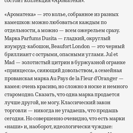
состоит коллекция «Ароматеки».
«Ароматека» — это колье, собранное из разных
камешков: можно любоваться каждым по
отдельности, а можно — всем ожерельем сразу.
Марка Parfums Dusita — гладкий, округлый
изумруд-кабошон, Beaufort London — это черный
бриллиант с острыми, опасными углами. Jul et
Mad — золотистый цитрин в буржуазной огранке
«принцесса», сияющий довольством, а семейная
прованская марка Au Pays de la Fleur d’Oranger —
камея: очень красиво, но сложно в носке и немного
старомодно. Сказать, что одна марка продается
лучше другой, не могу. Классический закон
торговли — никогда не угадаешь, что продашь
сегодня. Но совершенно очевидно, что есть марки
«наши» и, наоборот, идеологически чуждые: