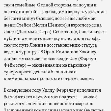
так и семейные. С одной стороны, он по уши в
долгах, с другой — необходимо вернуть уважение
без пяти минут бывшей, но все еще любимой
жены Стейси (Молли Шеннон) и взрослого сына
Лэнса (Джимми Татро). Собственно, Лэнс мечтает
публично унизить папочку на поле для гольфа,
так что путь Лонни к восстановлению статуса
ведет к турниру US Open. Компанию Хокинсу-
старшему составит новая кедди Сэм (Форчун
Феймстер) — найденная им на парковке у
супермаркета дебелая блондинка с
криминальным прошлым и острым языком.
В следующем году Уиллу Ферреллу исполнится
60, так что его неутомимая бодрость — живая
реклама увеличения пенсионного возраста.
Заслуженный комик снимается в кино (включая