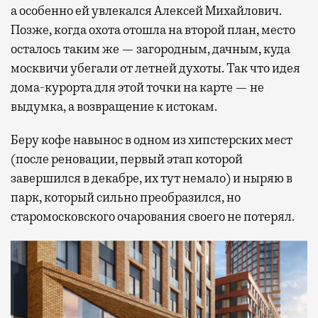
а особенно ей увлекался Алексей Михайлович.
Позже, когда охота отошла на второй план, место
осталось таким же — загородным, дачным, куда
москвичи убегали от летней духоты. Так что идея
дома-курорта для этой точки на карте — не
выдумка, а возвращение к истокам.
Беру кофе навынос в одном из хипстерских мест
(после реновации, первый этап которой
завершился в декабре, их тут немало) и ныряю в
парк, который сильно преобразился, но
старомосковского очарования своего не потерял.