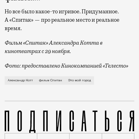
Но все было какое-то игривое. Придуманное.
А «Спитак» — про реальное место и реальное
время.
Фильм «Спитак» Александра Котта в
кинотеатрах с 29 ноября.
Фото: предоставлено Кинокомпанией «Телесто»
О любви к Чистым прудам, нелюбви к МКАД, работе в
Александр Котт
фильм Спитак
Это мой город