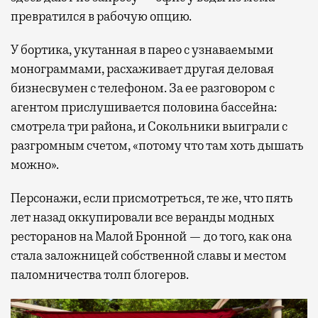
превратился в рабочую опцию.
У бортика, укутанная в парео с узнаваемыми
монограммами, расхаживает другая деловая
бизнесвумен с телефоном. За ее разговором с
агентом прислушивается половина бассейна:
смотрела три района, и Сокольники выиграли с
разгромным счетом, «потому что там хоть дышать
можно».
Персонажи, если присмотреться, те же, что пять
лет назад оккупировали все веранды модных
ресторанов на Малой Бронной — до того, как она
стала заложницей собственной славы и местом
паломничества толп блогеров.