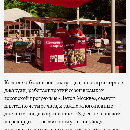
Комплекс бассейнов (их тут два, плюс просторное
джакузи) работает третий сезон в рамках
городской программы «Лето в Москве», сеансы
длятся по четыре часа, и самые многолюдные —
дневные, когда жара на пике. «Здесь не плавают
на рекорды — бассейн неглубокий. Сюда
приходят отдохнуть: позагорать, почитать, если