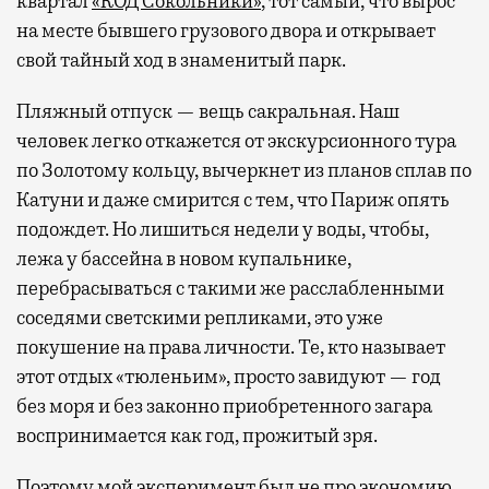
квартал
«КОД Сокольники»
, тот самый, что вырос
на месте бывшего грузового двора и открывает
свой тайный ход в знаменитый парк.
Пляжный отпуск — вещь сакральная. Наш
человек легко откажется от экскурсионного тура
по Золотому кольцу, вычеркнет из планов сплав по
Катуни и даже смирится с тем, что Париж опять
подождет. Но лишиться недели у воды, чтобы,
лежа у бассейна в новом купальнике,
перебрасываться с такими же расслабленными
соседями светскими репликами, это уже
покушение на права личности. Те, кто называет
этот отдых «тюленьим», просто завидуют — год
без моря и без законно приобретенного загара
воспринимается как год, прожитый зря.
Поэтому мой эксперимент был не про экономию