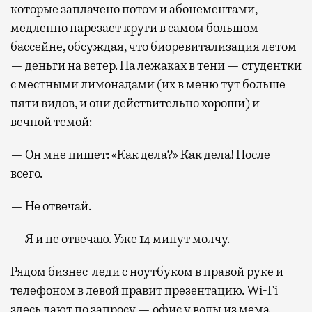
которые заплачено потом и абонементами,
медленно нарезает круги в самом большом
бассейне, обсуждая, что биоревитализация летом
— деньги на ветер. На лежаках в тени — студентки
с местными лимонадами (их в меню тут больше
пяти видов, и они действительно хороши) и
вечной темой:
— Он мне пишет: «Как дела?» Как дела! После
всего.
— Не отвечай.
— Я и не отвечаю. Уже 14 минут молчу.
Рядом бизнес-леди с ноутбуком в правой руке и
телефоном в левой правит презентацию. Wi-Fi
здесь дают по запросу — офис у воды из мема