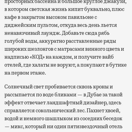
просторных бассейна и большое круглое джакузи,
в котором светская жизнь кипит буквально, плюс
кафе в закрытом высоком павильоне с
диджейским пультом, откуда весь день льется
ненавязчивый лаундж. Добавьте сюда рябь
голубой воды, аккуратно расставленные ряды
широких шезлонгов с матрасами винного цвета и
надписью «КОД» на каждом, и получите вайб
отелей, где халаты не воруют, а покупают в бутике
на первом этаже.
Солнечный свет пробивается сквозь кроны и
рассыпается по воде бликами — в Дубае за такой
эффект отвечает ландшафтный дизайнер, здесь
справляется сокольнический лес. Пахнет хвоей,
водой и немного шашлыком из соседних беседок
— микс, который ни один пятизвездочный отель