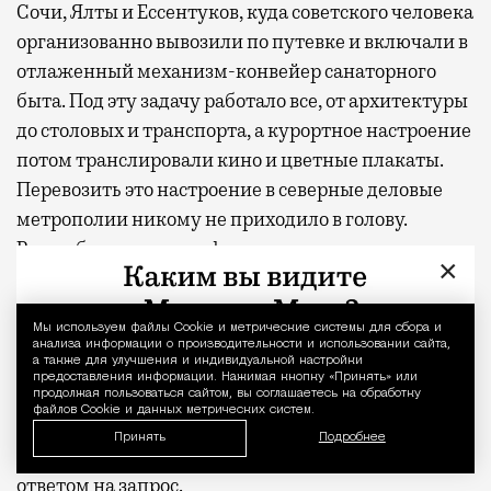
Сочи, Ялты и Ессентуков, куда советского человека
организованно вывозили по путевке и включали в
отлаженный механизм-конвейер санаторного
быта. Под эту задачу работало все, от архитектуры
до столовых и транспорта, а курортное настроение
потом транслировали кино и цветные плакаты.
Перевозить это настроение в северные деловые
метрополии никому не приходило в голову.
Расслабленная атмосфера жила в своих
×
заповедниках и никуда оттуда не выбиралась. А
тут вдруг вырвалась и распространяется по
Мы используем файлы Сookie и метрические системы для сбора и
Уведомление 
мировым столицам — и Москва оказалась в числе
анализа информации о производительности и использовании сайта,
лидеров. Добавьте сюда людей, у которых
а также для улучшения и индивидуальной настройки
предоставления информации. Нажимая кнопку «Принять» или
размылись границы рабочего дня, а вместе с ними
продолжая пользоваться сайтом, вы соглашаетесь на обработку
файлов Cookie и данных метрических систем.
и само понятие отпуска — и вот бассейн в парке с
Принять
Подробнее
рабочим Wi-Fi выглядит не курьезом, а точным
ответом на запрос.