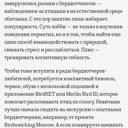
завирусились ролики с бердвотчингом —
наблюдением за птицами в их естественной среде
обитания. С тех пор занятие лишь набирает
популярность. Суть хобби — не только в изучении
поведения пернатых, но и в том, чтобы найти еще
один способ взаимодействовать с природой,
снимать стресс и расслабляться. Плюс —
тренировать когнитивную гибкость.
Чтобы тоже вступить в ряды бердвотчеров-
любителей, потребуется компактный бинокль,
термос, обувь с нескользкой подошвой и
приложение BirdNET или Merlin Bird ID, которое
помогает распознавать птиц по голосу. Новичкам
лучше сначала сходить на экскурсию с опытными
бердвотчерами, например, от проекта
Birdwatching Moscow. А если планируете начинать