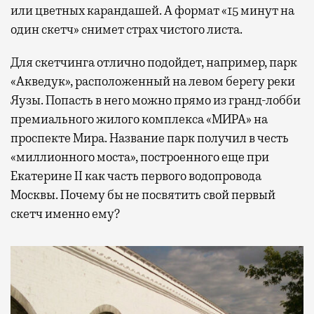
или цветных карандашей. А формат «15 минут на
один скетч» снимет страх чистого листа.
Для скетчинга отлично подойдет, например, парк
«Акведук», расположенный на левом берегу реки
Яузы. Попасть в него можно прямо из гранд-лобби
премиального жилого комплекса «МИРА» на
проспекте Мира. Название парк получил в честь
«миллионного моста», построенного еще при
Екатерине II как часть первого водопровода
Москвы. Почему бы не посвятить свой первый
скетч именно ему?