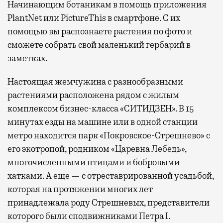
Начинающим ботаникам в помощь приложения
PlantNet или PictureThis в смартфоне. С их
помощью вы распознаете растения по фото и
сможете собрать свой маленький гербарий в
заметках.
Настоящая жемчужина с разнообразными
растениями расположена рядом с жилым
комплексом бизнес-класса «СИТИДЗЕН». В 15
минутах езды на машине или в одной станции
метро находится парк «Покровское-Стрешнево» с
его экотропой, родником «Царевна Лебедь»,
многочисленными птицами и бобровыми
хатками. А еще — с отреставрированной усадьбой,
которая на протяжении многих лет
принадлежала роду Стрешневых, представители
которого были сподвижниками Петра I.