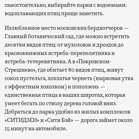
самостоятельно, выбирайте парки с водоемами:
водоплавающих птиц проще заметить.
Излюбленное место московских бердвотчеров —
Главный ботанический сад, где можно встретить
десятки видов птиц: от мухоловок и дроздов до
краснокнижных ястреба-перепелятника и
ястреба-тетеревятника. А в «Покровском-
Стрешнево», где обитает 80 видов птиц, живут
сокол пустельга, хохлатая чернеть (нырковая утка
с эффектным хохолком) и поползень —
единственная птица в наших широтах, которая
умеет бегать по стволу дерева головой вниз.
Добраться до парка удобно из жилых комплексов
«СИТИДЗЕН» и «Сити Бэй» — дорога займет около
15 минут на автомобиле.