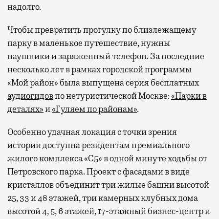
надолго.
Чтобы превратить прогулку по близлежащему
парку в маленькое путешествие, нужны
наушники и заряженный телефон. За последние
несколько лет в рамках городской программы
«Мой район» была выпущена серия бесплатных
аудиогидов
по нетуристической Москве:
«Парки в
деталях»
и
«Гуляем по районам»
.
Особенно удачная локация с точки зрения
истории доступна резидентам премиального
жилого комплекса «С5»
в одной минуте ходьбы от
Петровского парка. Проект с фасадами в виде
кристаллов объединит три жилые башни высотой
25, 33 и 48 этажей, три камерных клубных дома
высотой 4, 5, 6 этажей, 17-этажный бизнес-центр и