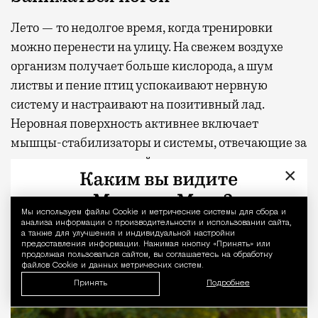
Лето — то недолгое время, когда тренировки
можно перенести на улицу. На свежем воздухе
организм получает больше кислорода, а шум
листвы и пение птиц успокаивают нервную
систему и настраивают на позитивный лад.
Неровная поверхность активнее включает
мышцы-стабилизаторы и системы, отвечающие за
равновесие, чем ровный пол студии.
×
Чтобы начать тренировки на природе и понять,
подходят ли они вам, хватит коврика, ветровки,
Мы используем файлы Сookie и метрические системы для сбора и
Уведомление 
анализа информации о производительности и использовании сайта,
воды и солнцезащитного крема. Ищите
а также для улучшения и индивидуальной настройки
предоставления информации. Нажимая кнопку «Принять» или
подходящую площадку в тени и выбирайте
продолжая пользоваться сайтом, вы соглашаетесь на обработку
файлов Cookie и данных метрических систем.
простые асаны, без стойки на голове.
Принять
Подробнее