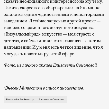
сказать неожиданного и интересного на эту тему.
Так что, скорее всего, «Барбарелла» на Якиманке
останется одним-единственным и неповторимым
заведением. Я сейчас запускаю другой проект —
галерею современного доступного искусства
«Визуальный ряд», искусство — моя страсть с
детства, и сейчас мне хочется развиваться в этом
направлении. И у меня есть четкое видение, что я
могу дать нового миру в этой сфере.
Фото: из личного архива Елизаветы Соколовой
______________________
*Внесен Минюстом в список иноагентов.
Я родилась в Москве, окончила Всероссийскую акаде
Barbarella Barbershop
Елизавета Соколова