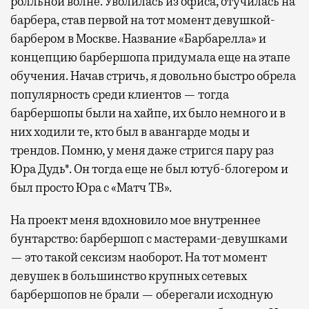
ролльной волне. Уволилась из офиса, отучилась на
барбера, став первой на тот момент девушкой-
барбером в Москве. Название «Барбарелла» и
концепцию барбершопа придумала еще на этапе
обучения. Начав стричь, я довольно быстро обрела
популярность среди клиентов — тогда
барбершопы были на хайпе, их было немного и в
них ходили те, кто был в авангарде моды и
трендов. Помню, у меня даже стригся пару раз
Юра Дудь*. Он тогда еще не был ютуб-блогером и
был просто Юра с «Матч ТВ».
На проект меня вдохновило мое внутреннее
бунтарство: барбершоп с мастерами-девушками
— это такой сексизм наоборот. На тот момент
девушек в большинство крупных сетевых
барбершопов не брали — оберегали исходную