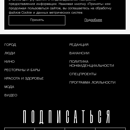
предоставления информации. Нажимая кнопку «Принять» или
продолжая пользоваться сайтом, вы соглашаетесь на обработку
файлов Cookie и данных метрических систем.
TЧеловек с навигатором: какими ви
Принять
Подробнее
ГОРОД
РЕДАКЦИЯ
ЛЮДИ
ВАКАНСИИ
КИНО
ПОЛИТИКА
КОНФИДЕНЦИАЛЬНОСТИ
РЕСТОРАНЫ И БАРЫ
СПЕЦПРОЕКТЫ
КРАСОТА И ЗДОРОВЬЕ
ПРОГРАММА ЛОЯЛЬНОСТИ
МОДА
ВИДЕО
ПОДПИСАТЬСЯ