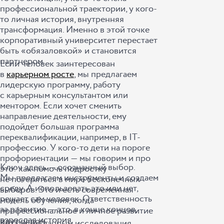
профессиональной траектории, у кого-
то личная история, внутренняя
трансформация. Именно в этой точке
корпоративный университет перестает
быть «обязаловкой» и становится
партнером.
Если человек заинтересован
в
карьерном росте
, мы предлагаем
лидерскую программу, работу
с карьерным консультантом или
ментором. Если хочет сменить
направление деятельности, ему
подойдет большая программа
переквалификации, например, в IT-
профессию. У кого-то дети на пороге
профориентации ― мы говорим и про
Ключ здесь ― осознанный выбор.
это: как помочь подростку
Мы предлагаем инструменты и создаем
не потеряться в мире бесконечных
среду. А использовать это или нет,
выборов. Это и есть современная
решает сам человек. Ответственность
модель обучения, когда
за развитие ― это, в конце концов,
профессиональное и личное развитие
взрослая история.
идут рядом.
Кстати, по данным исследования