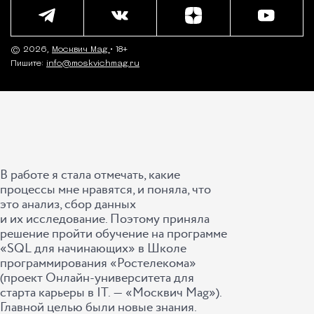
© 2026,
Москвич Mag
• 18+
Пишите:
info@moskvichmag.ru
В работе я стала отмечать, какие
процессы мне нравятся, и поняла, что
это анализ, сбор данных
и их исследование. Поэтому приняла
решение пройти обучение на программе
«SQL для начинающих» в Школе
программирования «Ростелекома»
(проект Онлайн-университета для
старта карьеры в IT. ― «Москвич Mag»).
Главной целью были новые знания.