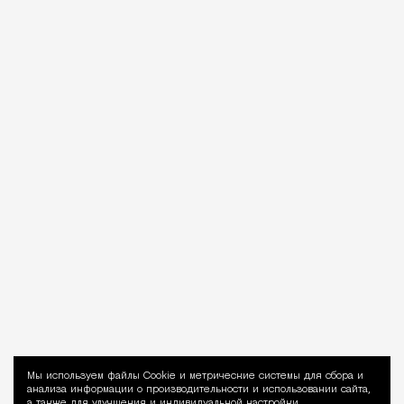
Мы используем файлы Сookie и метрические системы для сбора и
Уведомление 
анализа информации о производительности и использовании сайта,
а также для улучшения и индивидуальной настройки