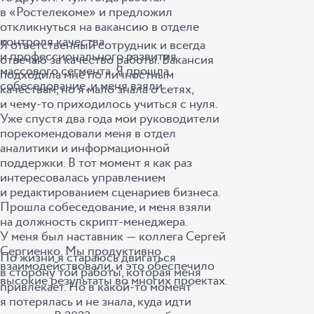
в «Ростелекоме» и предложил
откликнуться на вакансию в отделе
контроля качества
Я ответственный сотрудник и всегда
и профессионального развития
отвечаю за качество работы. Вакансия
массового сегмента. Я прошла
подходила мне по личностным
собеседование, и меня взяли.
качествам, но я мало знала о сетях,
и чему-то приходилось учиться с нуля.
Уже спустя два года мои руководители
порекомендовали меня в отдел
аналитики и информационной
поддержки. В тот момент я как раз
интересовалась управлением
и редактированием сценариев бизнеса.
Прошла собеседование, и меня взяли
на должность скрипт-менеджера.
У меня был наставник ― коллега Сергей
Сергиенко. Мы продуктивно
По жизни я стараюсь двигаться
взаимодействовали, и это обеспечило
в сторону той работы, которая меня
высокие результаты во многих проектах.
привлекает. Но в какой-то момент
я потерялась и не знала, куда идти