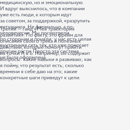
медицинскую, но и эмоциональную.
И вдруг выяснилось, что в компании
уже есть люди, к которым идут
за советом, за поддержкой, «разрулить
ситуацию». Не формально, а по-
Третий ― гайд «Моя траектория
человечески. Мы посмотрели
развития». По факту, это фрейм для
по сторонам и поняли: у нас есть целая
описания своего трека и полезных
внутренняя сеть тех, кто уже помогает
действий, которые помогут прийти
другим расти. Просто эта система
из точки А в Б. Например, он содержит
не была оформлена.
вопросы: какие навыки я развиваю; как
я пойму, что результат есть; сколько
времени я себе даю на это; какие
конкретные шаги приведут к цели.