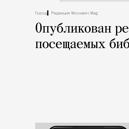
Город
Редакция Москвич Mag
Опубликован р
посещаемых би