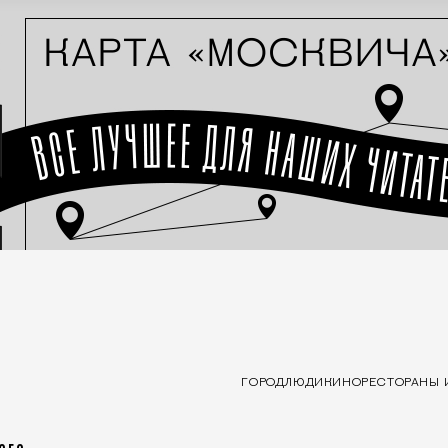
ГОРОД
ЛЮДИ
КИНО
РЕСТОРАНЫ 