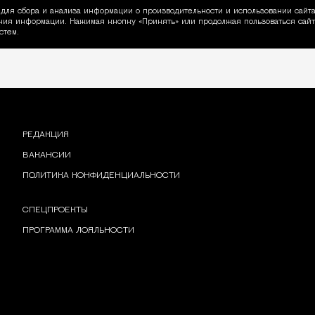
для сбора и анализа информации о производительности и использовании сайта
ия информации. Нажимая кнопку «Принять» или продолжая пользоваться сайто
пользовании Cookie
стем.
РЕДАКЦИЯ
ВАКАНСИИ
ПОЛИТИКА КОНФИДЕНЦИАЛЬНОСТИ
СПЕЦПРОЕКТЫ
ПРОГРАММА ЛОЯЛЬНОСТИ