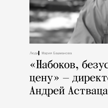
Люди
Мария Башмакова
«Набоков, безу
цену» — директо
Андрей Аствац