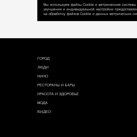
Мы используем файлы Сookie и метрические системы 
улучшения и индивидуальной настройки предоставлен
Уведомление об ис
на обработку файлов Cookie и данных метрических си
ГОРОД
ЛЮДИ
КИНО
РЕСТОРАНЫ И БАРЫ
КРАСОТА И ЗДОРОВЬЕ
МОДА
ВИДЕО