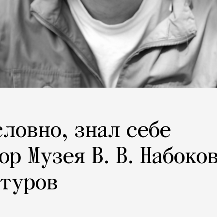
словно, знал себе
р Музея В. В. Набоко
атуров