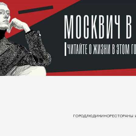
ГОРОД
ЛЮДИ
КИНО
РЕСТОРАНЫ 