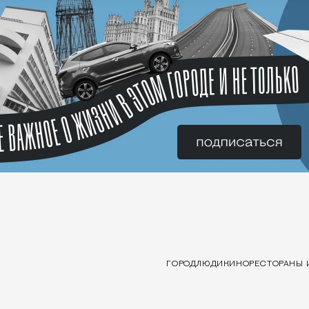
ГОРОД
ЛЮДИ
КИНО
РЕСТОРАНЫ 