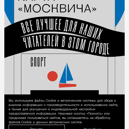
Мы используем файлы Сookie и метрические системы для сбора и
Уведомление 
анализа информации о производительности и использовании сайта,
а также для улучшения и индивидуальной настройки
предоставления информации. Нажимая кнопку «Принять» или
продолжая пользоваться сайтом, вы соглашаетесь на обработку
файлов Cookie и данных метрических систем.