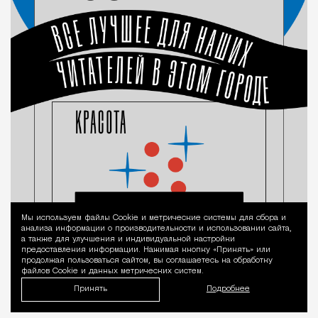
Мы используем файлы Сookie и метрические системы для сбора и
Уведомление 
анализа информации о производительности и использовании сайта,
а также для улучшения и индивидуальной настройки
предоставления информации. Нажимая кнопку «Принять» или
продолжая пользоваться сайтом, вы соглашаетесь на обработку
файлов Cookie и данных метрических систем.
Принять
Подробнее