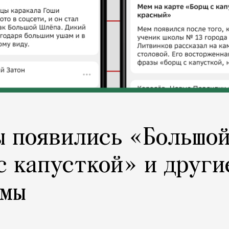
ы появились «Большо
с капусткой» и други
емы