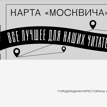
ГОРОД
ЛЮДИ
КИНО
РЕСТОРАНЫ 