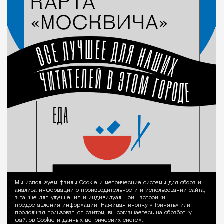
Мы используем файлы Сookie и метрические системы для сбора и
Уведомление 
анализа информации о производительности и использовании сайта,
а также для улучшения и индивидуальной настройки
предоставления информации. Нажимая кнопку «Принять» или
продолжая пользоваться сайтом, вы соглашаетесь на обработку
файлов Cookie и данных метрических систем.