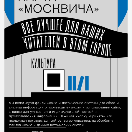
Мы используем файлы Сookie и метрические системы для сбора и
Уведомление 
анализа информации о производительности и использовании сайта,
а также для улучшения и индивидуальной настройки
предоставления информации. Нажимая кнопку «Принять» или
продолжая пользоваться сайтом, вы соглашаетесь на обработку
файлов Cookie и данных метрических систем.