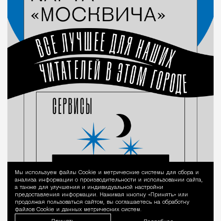
Мы используем файлы Сookie и метрические системы для сбора и
Уведомление 
анализа информации о производительности и использовании сайта,
а также для улучшения и индивидуальной настройки
предоставления информации. Нажимая кнопку «Принять» или
продолжая пользоваться сайтом, вы соглашаетесь на обработку
файлов Cookie и данных метрических систем.