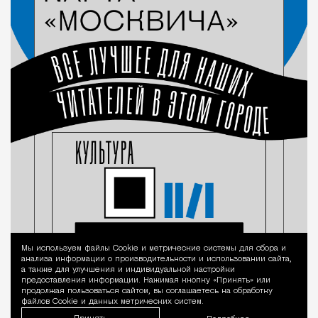
Мы используем файлы Сookie и метрические системы для сбора и
Уведомление 
анализа информации о производительности и использовании сайта,
а также для улучшения и индивидуальной настройки
предоставления информации. Нажимая кнопку «Принять» или
продолжая пользоваться сайтом, вы соглашаетесь на обработку
файлов Cookie и данных метрических систем.