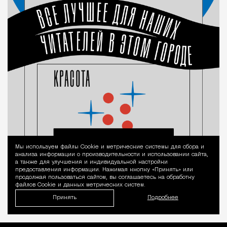
Мы используем файлы Сookie и метрические системы для сбора и
Уведомление 
анализа информации о производительности и использовании сайта,
а также для улучшения и индивидуальной настройки
предоставления информации. Нажимая кнопку «Принять» или
продолжая пользоваться сайтом, вы соглашаетесь на обработку
файлов Cookie и данных метрических систем.
Принять
Подробнее