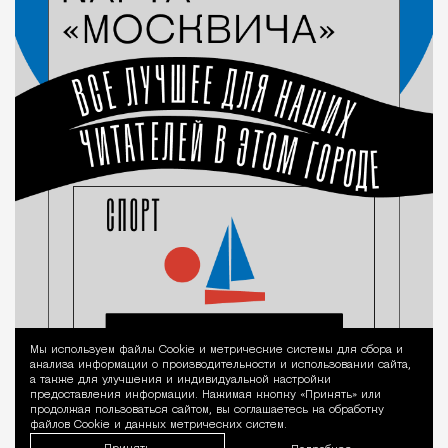
Мы используем файлы Сookie и метрические системы для сбора и
Уведомление 
анализа информации о производительности и использовании сайта,
а также для улучшения и индивидуальной настройки
предоставления информации. Нажимая кнопку «Принять» или
продолжая пользоваться сайтом, вы соглашаетесь на обработку
файлов Cookie и данных метрических систем.