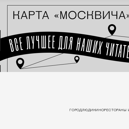
ГОРОД
ЛЮДИ
КИНО
РЕСТОРАНЫ 