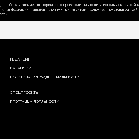
для сбора и анализа информации о производительности и использовании сайта
ия информации. Нажимая кнопку «Принять» или продолжая пользоваться сайто
пользовании Cookie
стем.
РЕДАКЦИЯ
ВАКАНСИИ
ПОЛИТИКА КОНФИДЕНЦИАЛЬНОСТИ
СПЕЦПРОЕКТЫ
ПРОГРАММА ЛОЯЛЬНОСТИ