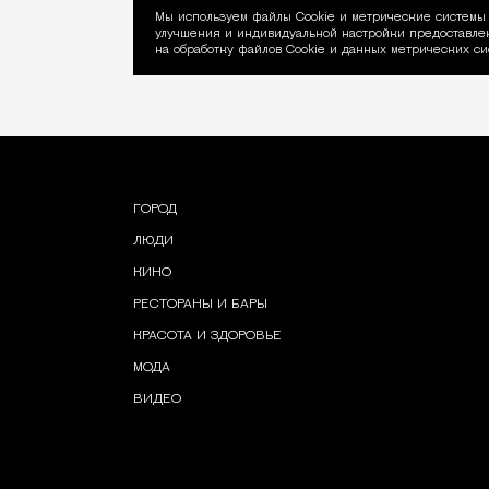
Мы используем файлы Сookie и метрические системы 
улучшения и индивидуальной настройки предоставлен
Уведомление об ис
на обработку файлов Cookie и данных метрических си
ГОРОД
ЛЮДИ
КИНО
РЕСТОРАНЫ И БАРЫ
КРАСОТА И ЗДОРОВЬЕ
МОДА
ВИДЕО