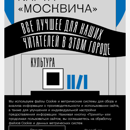
Мы используем файлы Сookie и метрические системы для сбора и
Уведомление 
анализа информации о производительности и использовании сайта,
а также для улучшения и индивидуальной настройки
предоставления информации. Нажимая кнопку «Принять» или
продолжая пользоваться сайтом, вы соглашаетесь на обработку
файлов Cookie и данных метрических систем.