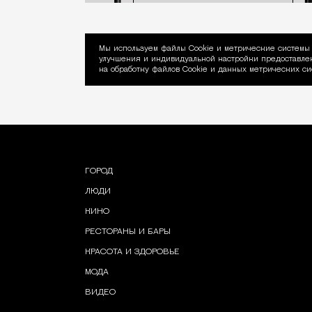
Мы используем файлы Сookie и метрические системы 
улучшения и индивидуальной настройки предоставлен
Уведомление об ис
на обработку файлов Cookie и данных метрических си
ГОРОД
ЛЮДИ
КИНО
РЕСТОРАНЫ И БАРЫ
КРАСОТА И ЗДОРОВЬЕ
МОДА
ВИДЕО