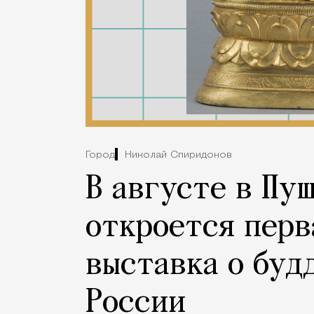
Город
Николай Спиридонов
В августе в Пу
откроется перв
выставка о буд
России