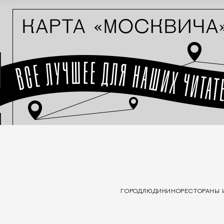
ГОРОД
ЛЮДИ
КИНО
РЕСТОРАНЫ 