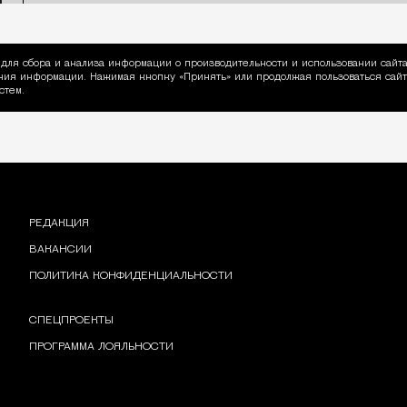
для сбора и анализа информации о производительности и использовании сайта
ия информации. Нажимая кнопку «Принять» или продолжая пользоваться сайто
пользовании Cookie
стем.
РЕДАКЦИЯ
ВАКАНСИИ
ПОЛИТИКА КОНФИДЕНЦИАЛЬНОСТИ
СПЕЦПРОЕКТЫ
ПРОГРАММА ЛОЯЛЬНОСТИ