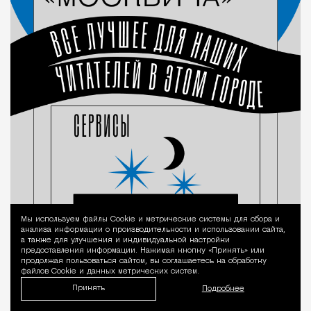
Мы используем файлы Сookie и метрические системы для сбора и
Уведомление 
анализа информации о производительности и использовании сайта,
а также для улучшения и индивидуальной настройки
предоставления информации. Нажимая кнопку «Принять» или
продолжая пользоваться сайтом, вы соглашаетесь на обработку
файлов Cookie и данных метрических систем.
Принять
Подробнее