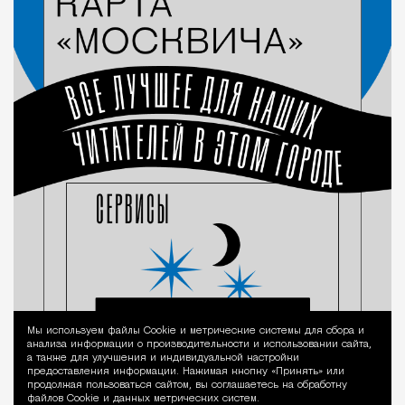
Мы используем файлы Сookie и метрические системы для сбора и
Уведомление 
анализа информации о производительности и использовании сайта,
а также для улучшения и индивидуальной настройки
предоставления информации. Нажимая кнопку «Принять» или
продолжая пользоваться сайтом, вы соглашаетесь на обработку
файлов Cookie и данных метрических систем.