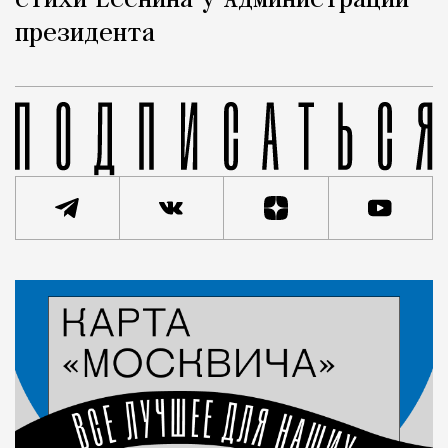
стихи Есенина у Администрации
президента