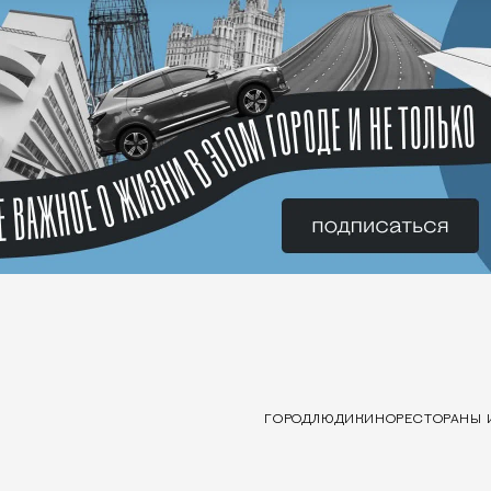
ГОРОД
ЛЮДИ
КИНО
РЕСТОРАНЫ 