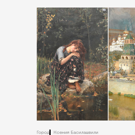
Город
Ксения Басилашвили