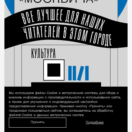
Мы используем файлы Сookie и метрические системы для сбора и
Уведомление 
анализа информации о производительности и использовании сайта,
а также для улучшения и индивидуальной настройки
предоставления информации. Нажимая кнопку «Принять» или
продолжая пользоваться сайтом, вы соглашаетесь на обработку
файлов Cookie и данных метрических систем.
Принять
Подробнее