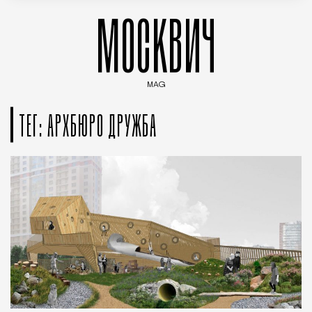
МОСКВИЧ
MAG
Введите ключевые слова для поиска статей
ТЕГ: АРХБЮРО ДРУЖБА