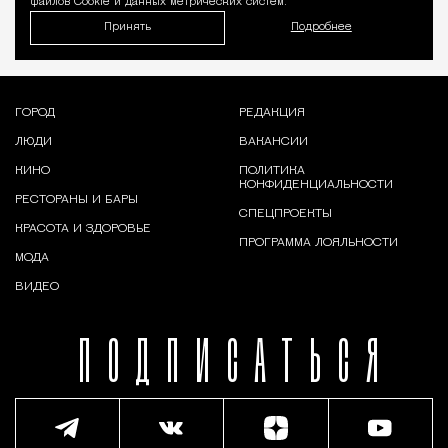
файлов Cookie и данных метрических систем.
Принять
Подробнее
ГОРОД
РЕДАКЦИЯ
ЛЮДИ
ВАКАНСИИ
КИНО
ПОЛИТИКА
КОНФИДЕНЦИАЛЬНОСТИ
РЕСТОРАНЫ И БАРЫ
СПЕЦПРОЕКТЫ
КРАСОТА И ЗДОРОВЬЕ
ПРОГРАММА ЛОЯЛЬНОСТИ
МОДА
ВИДЕО
ПОДПИСАТЬСЯ