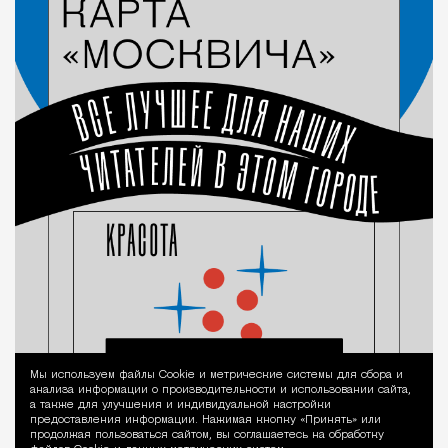
Мы используем файлы Сookie и метрические системы для сбора и
Уведомление 
анализа информации о производительности и использовании сайта,
а также для улучшения и индивидуальной настройки
предоставления информации. Нажимая кнопку «Принять» или
продолжая пользоваться сайтом, вы соглашаетесь на обработку