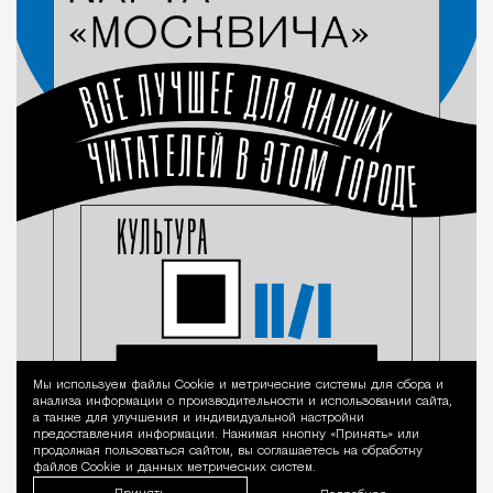
Мы используем файлы Сookie и метрические системы для сбора и
Уведомление 
анализа информации о производительности и использовании сайта,
а также для улучшения и индивидуальной настройки
предоставления информации. Нажимая кнопку «Принять» или
продолжая пользоваться сайтом, вы соглашаетесь на обработку
файлов Cookie и данных метрических систем.