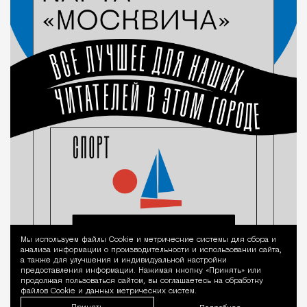
Мы используем файлы Сookie и метрические системы для сбора и
Уведомление 
анализа информации о производительности и использовании сайта,
а также для улучшения и индивидуальной настройки
предоставления информации. Нажимая кнопку «Принять» или
продолжая пользоваться сайтом, вы соглашаетесь на обработку
файлов Cookie и данных метрических систем.