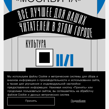
Мы используем файлы Сookie и метрические системы для сбора и
Уведомление 
анализа информации о производительности и использовании сайта,
а также для улучшения и индивидуальной настройки
предоставления информации. Нажимая кнопку «Принять» или
продолжая пользоваться сайтом, вы соглашаетесь на обработку
файлов Cookie и данных метрических систем.
Принять
Подробнее