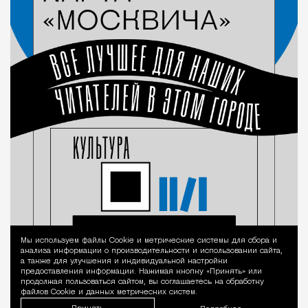
Мы используем файлы Сookie и метрические системы для сбора и
Уведомление 
анализа информации о производительности и использовании сайта,
а также для улучшения и индивидуальной настройки
предоставления информации. Нажимая кнопку «Принять» или
продолжая пользоваться сайтом, вы соглашаетесь на обработку
файлов Cookie и данных метрических систем.