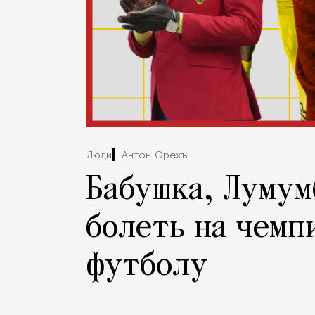
Люди
Антон Орехъ
Бабушка, Лумумб
болеть на чемп
футболу