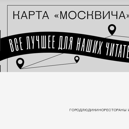
ГОРОД
ЛЮДИ
КИНО
РЕСТОРАНЫ 