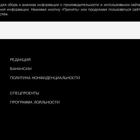
для сбора и анализа информации о производительности и использовании сайта
ия информации. Нажимая кнопку «Принять» или продолжая пользоваться сайто
пользовании Cookie
стем.
РЕДАКЦИЯ
ВАКАНСИИ
ПОЛИТИКА КОНФИДЕНЦИАЛЬНОСТИ
СПЕЦПРОЕКТЫ
ПРОГРАММА ЛОЯЛЬНОСТИ