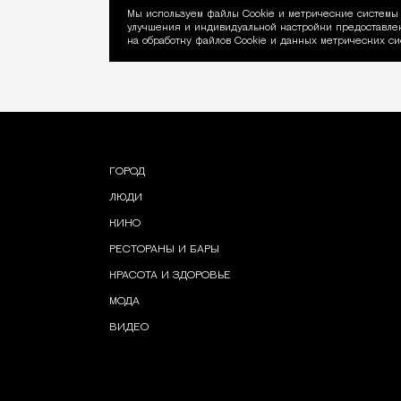
Мы используем файлы Сookie и метрические системы 
улучшения и индивидуальной настройки предоставлен
Уведомление об ис
на обработку файлов Cookie и данных метрических си
ГОРОД
ЛЮДИ
КИНО
РЕСТОРАНЫ И БАРЫ
КРАСОТА И ЗДОРОВЬЕ
МОДА
ВИДЕО