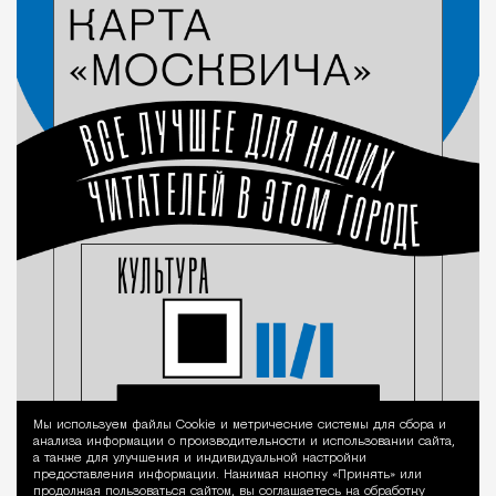
Мы используем файлы Сookie и метрические системы для сбора и
Уведомление 
анализа информации о производительности и использовании сайта,
а также для улучшения и индивидуальной настройки
предоставления информации. Нажимая кнопку «Принять» или
продолжая пользоваться сайтом, вы соглашаетесь на обработку