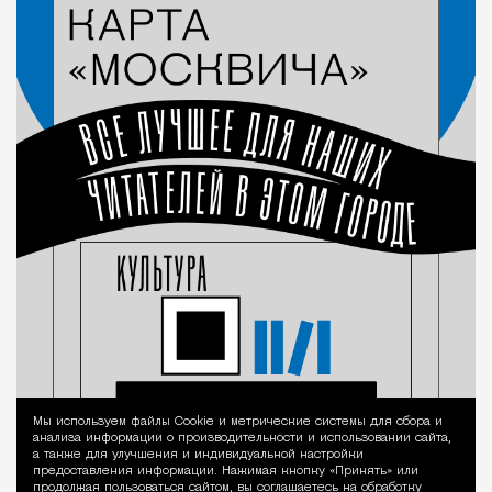
Мы используем файлы Сookie и метрические системы для сбора и
Уведомление 
анализа информации о производительности и использовании сайта,
а также для улучшения и индивидуальной настройки
предоставления информации. Нажимая кнопку «Принять» или
продолжая пользоваться сайтом, вы соглашаетесь на обработку