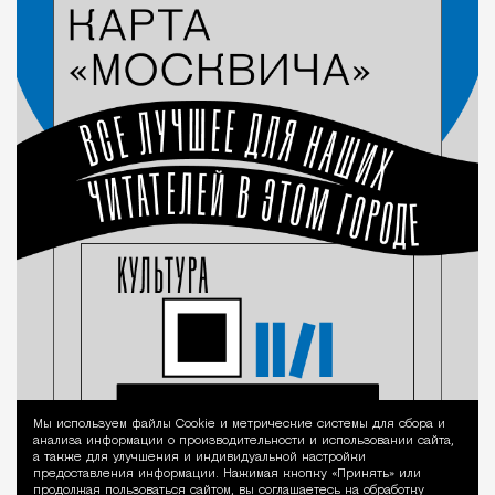
Мы используем файлы Сookie и метрические системы для сбора и
Уведомление 
анализа информации о производительности и использовании сайта,
а также для улучшения и индивидуальной настройки
предоставления информации. Нажимая кнопку «Принять» или
продолжая пользоваться сайтом, вы соглашаетесь на обработку