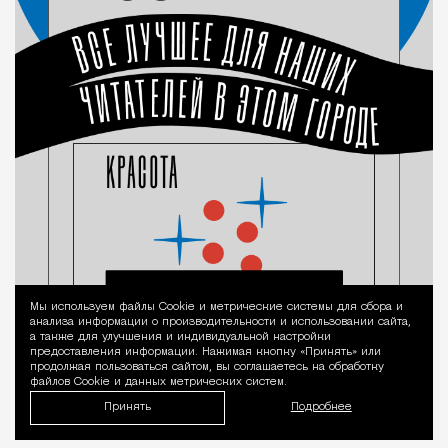
Мы используем файлы Сookie и метрические системы для сбора и
Уведомление 
анализа информации о производительности и использовании сайта,
а также для улучшения и индивидуальной настройки
предоставления информации. Нажимая кнопку «Принять» или
продолжая пользоваться сайтом, вы соглашаетесь на обработку
файлов Cookie и данных метрических систем.
Принять
Подробнее