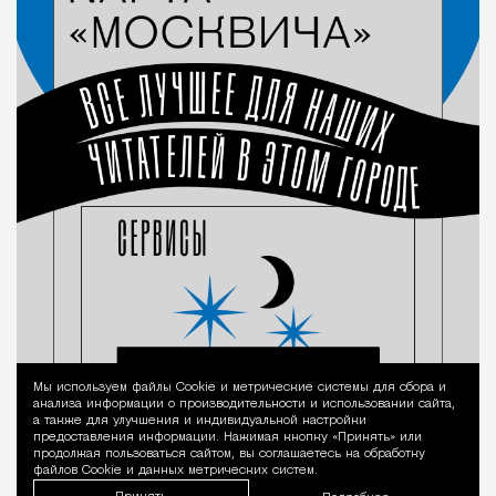
Мы используем файлы Сookie и метрические системы для сбора и
Уведомление 
анализа информации о производительности и использовании сайта,
а также для улучшения и индивидуальной настройки
предоставления информации. Нажимая кнопку «Принять» или
продолжая пользоваться сайтом, вы соглашаетесь на обработку
файлов Cookie и данных метрических систем.